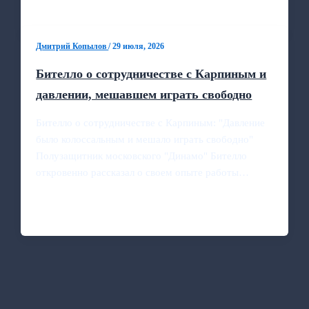
Дмитрий Копылов
/
29 июля, 2026
Бителло о сотрудничестве с Карпиным и
давлении, мешавшем играть свободно
Бителло о сотрудничестве с Карпиным: "Давление
было колоссальным и мешало играть свободно"
Полузащитник московского "Динамо" Бителло
откровенно рассказал о своем опыте работы…