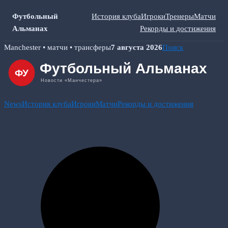
Футбольный
История клуба
Игроки
Тренеры
Матчи
Альманах
Рекорды и достижения
Skip
Manchester • матчи • трансферы
7 августа 2026
Поиск
to
content
News
История клуба
Игроки
Матчи
Рекорды и достижения