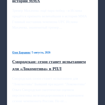
истории ММА
Тренер Махачева: ещё пара побед - и Ислама
придётся признать величайшим в истории ММА
Главный наставник чемпиона UFC Ислама
Махачева, знаменитый тренер…
Олег Баранов
/
5 августа, 2026
Смородская: сезон станет испытанием
для «Локомотива» в РПЛ
Смородская: сезон станет испытанием для
"Локомотива" Бывший президент "Локомотива"
Ольга Смородская скептически оценила
перспективы железнодорожников в нынешнем
сезоне чемпионата России. По её…