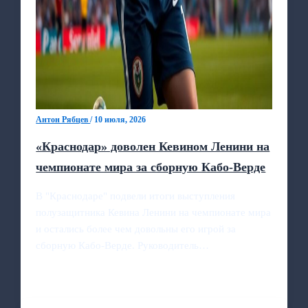
Антон Рябцев
/
10 июля, 2026
«Краснодар» доволен Кевином Ленини на
чемпионате мира за сборную Кабо-Верде
В "Краснодаре" подвели итоги выступления
полузащитника Кевина Ленини на чемпионате мира
и остались более чем довольны его игрой за
сборную Кабо-Верде. Руководитель…