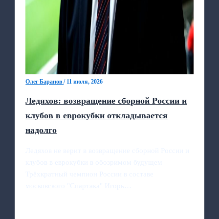
Олег Баранов
/
11 июля, 2026
Ледяхов: возвращение сборной России и
клубов в еврокубки откладывается
надолго
Ледяхов не верит в возвращение сборной России и
клубов в еврокубки в обозримом будущем
Трёхкратный чемпион России в составе
московского "Спартака" Игорь…