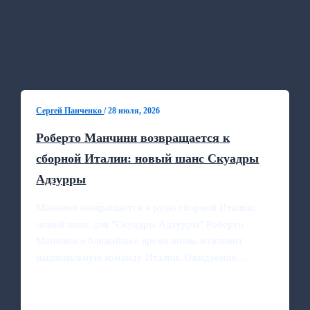
Сергей Панченко
/
28 июля, 2026
Роберто Манчини возвращается к
сборной Италии: новый шанс Скуадры
Адзурры
Манчини возвращается к рулю сборной Италии:
новый шанс для "Скуадры Адзурры" Роберто
Манчини в ближайшее время вновь возглавит
национальную команду Италии. Ожидаемое…