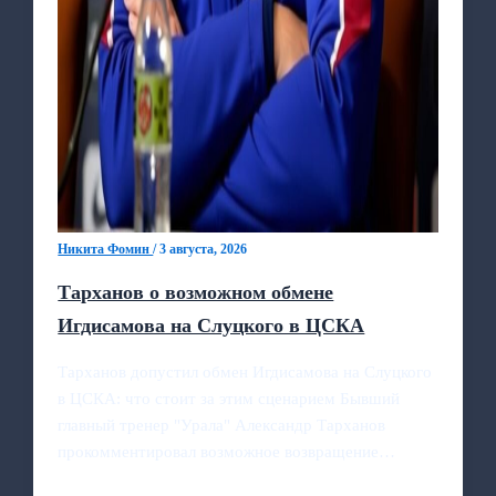
Никита Фомин
/
3 августа, 2026
Тарханов о возможном обмене
Игдисамова на Слуцкого в ЦСКА
Тарханов допустил обмен Игдисамова на Слуцкого
в ЦСКА: что стоит за этим сценарием Бывший
главный тренер "Урала" Александр Тарханов
прокомментировал возможное возвращение…