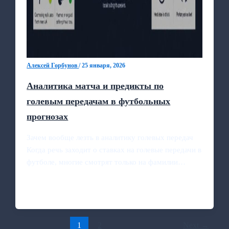
Алексей Горбунов
/
25 января, 2026
Аналитика матча и предикты по
голевым передачам в футбольных
прогнозах
Зачем вообще лезть в аналитику голевых передач
Когда речь заходит о ставках на голевые передачи в
футболе, многие смотрят только на фамилии…
1
2
Next
→