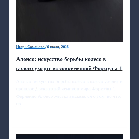
Игорь Самойлов
/
6 июля, 2026
Алонсо: искусство борьбы колесо в
колесо уходит из современной Формулы‑1
Алонсо: искусство борьбы колесо в колесо уходит в
прошлое Двукратный чемпион мира Формулы‑1
Фернандо Алонсо жестко высказался о том, во что,
по…