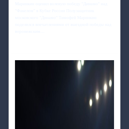
Маринкин оценил волевую победу "Динамо" над
"Факелом" в Кубке России Полузащитник
московского "Динамо" Тимофей Маринкин
поделился впечатлениями от выездной победы над
воронежским…