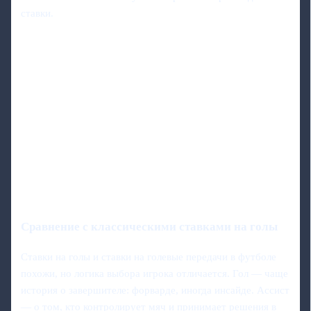
ставки.
Сравнение с классическими ставками на голы
Ставки на голы и ставки на голевые передачи в футболе
похожи, но логика выбора игрока отличается. Гол — чаще
история о завершителе: форварде, иногда инсайде. Ассист
— о том, кто контролирует мяч и принимает решения в