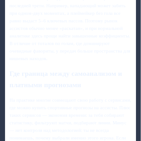
последней трети. Например, нападающий может забить
при одном-двух моментах, а плеймейкер без гола все
равно выдаст 5–6 ключевых пассов. Поэтому рынок
ассистов обычно менее «раскатан», и при нормальной
аналитике здесь проще найти завышенные коэффициенты.
В отличие от тоталов по голам, где доминируют
очевидные фавориты, у передач больше пространства для
нишевых находок.
Где граница между самоанализом и
платными прогнозами
На практике многие совмещают свою работу с сервисами,
где можно купить спортивные прогнозы на ассисты. Плюс
таких сервисов — экономия времени: за тебя собирают
статистику, фильтруют матчи, подбирают линии. Минус
— нет контроля над методологией: ты не всегда
понимаешь, почему выбрали именно этого игрока. Если