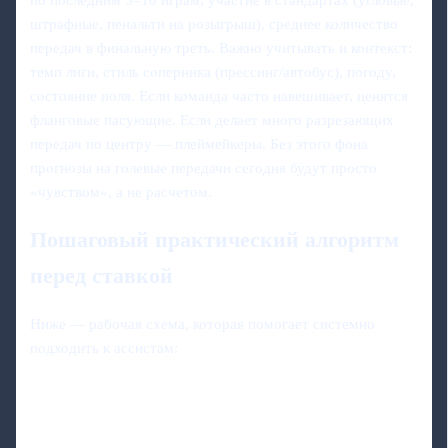
штрафные, пенальти на розыгрыш), среднее количество
передач в финальную треть. Важно учитывать и контекст:
темп лиги, стиль соперника (прессинг/автобус), погоду,
состояние поля. Если команда часто навешивает, ценятся
фланговые пасующие. Если делает много разрезающих
передач по центру — плеймейкеры. Без этого фона
прогнозы на голевые передачи сегодня будут просто
«чувством», а не расчетом.
Пошаговый практический алгоритм
перед ставкой
Ниже — рабочая схема, которая помогает системно
подходить к ассистам: