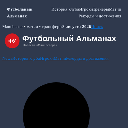
Футбольный
История клуба
Игроки
Тренеры
Матчи
Альманах
Рекорды и достижения
Skip
Manchester • матчи • трансферы
8 августа 2026
Поиск
to
content
News
История клуба
Игроки
Матчи
Рекорды и достижения