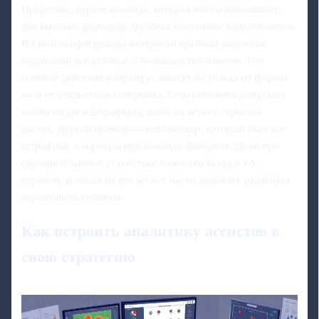
Представь, играет команда, которая много навешивает:
два высоких форварда, фулбеки постоянно подключаются.
В такой конфигурации интересен крайний защитник,
подающий все угловые и большинство навесов. Его
голевые действия напрямую зависят не только от формы,
но и от стилистики соперника. Если оппонент допускает
много подач в штрафную, шанс на ассист серьезно
растет. Другой пример — плеймейкер, который бьет все
штрафные и корнеры при команде-фаворите. Даже при
скромной личной статистике голов его вклад в xA
огромен, и линия на его ассист часто занижает реальную
вероятность события.
Как встроить аналитику ассистов в
свою стратегию