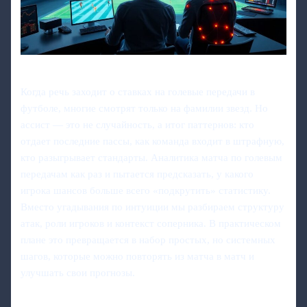
Когда речь заходит о ставках на голевые передачи в
футболе, многие смотрят только на фамилии звезд. Но
ассист — это не случайность, а итог паттернов: кто
отдает последние пассы, как команда входит в штрафную,
кто разыгрывает стандарты. Аналитика матча по голевым
передачам как раз и пытается предсказать, у какого
игрока шансов больше всего «подкрутить» статистику.
Вместо угадывания по интуиции мы разбираем структуру
атак, роли игроков и контекст соперника. В практическом
плане это превращается в набор простых, но системных
шагов, которые можно повторять из матча в матч и
улучшать свои прогнозы.