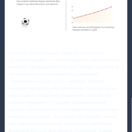
Чтобы не путаться, давай зафиксируем термины.
«Голевая передача» — это последний пас перед забитым
мячом по официальной статистике турнира (у разных лиг
свои нюансы засчета рикошетов и добиваний).
«Ожидаемые ассисты» (xA) — метрика, которая
оценивает, насколько качественный пас под удар сделал
игрок, даже если партнер промахнулся. «Предикт по
голевым передачам» — заранее сформированный
прогноз: вероятность того, что конкретный игрок отдаст
минимум один ассист. В аналитика футбольных матчей
для ставок по ассистам еще важны роли: плеймейкер,
фланговый кроссер, исполнитель стандартов, ложная