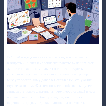
Рабочий подход — не гнаться за каждым матчем, а
выбирать 2–3 лиги и «специализироваться» на них. Чем
лучше ты знаешь команды, тем точнее предикты по
голевым передачам: ты уже чувствуешь, как тренер
миксует состав, кому доверяет стандарты, кто уходит
глубже за мячом. Желательно вести собственный учет:
записывать, какие факторы ты учел перед ставкой и чем
все закончилось. Так быстрее видно, где ошибся:
переоценил форму игрока, недооценил плотность