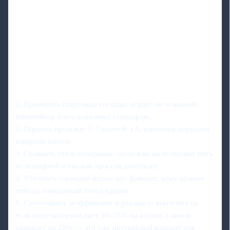
1. Проверить стартовые составы: играет ли основной
плеймейкер и кто исполняет стандарты.
2. Оценить прошлые 5–7 матчей: xA, ключевые передачи,
владение мячом.
3. Сравнить стиль соперника: насколько он позволяет бить
из штрафной и сколько кроссов допускает.
4. Уточнить сценарий матча: кто фаворит, кому нужнее
победа, ожидаемый тотал ударов.
5. Сопоставить коэффициент и реальную вероятность:
если модель/оценка дает 30–35% на ассист, а линия
намекает на 20% — это уже интересный вариант для