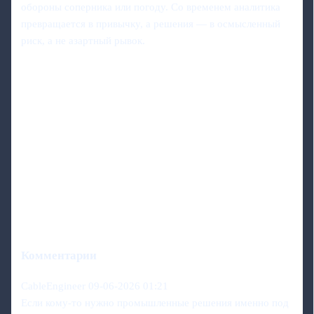
обороны соперника или погоду. Со временем аналитика
превращается в привычку, а решения — в осмысленный
риск, а не азартный рывок.
Комментарии
CableEngineer
09-06-2026 01:21
Если кому-то нужно промышленные решения именно под