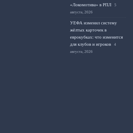
«Локомотива» в РПЛ
5
августа, 2026
УЕФА изменил систему
жёлтых карточек в
еврокубках: что изменится
для клубов и игроков
4
августа, 2026
Тарханов о возможном
обмене Игдисамова на
Слуцкого в ЦСКА
3 августа,
2026
© 2026 Футбольный Альманах
Новости «Манчестера»