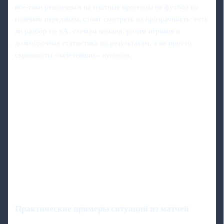
все-таки решаешься на платные прогнозы на футбол по
голевым передачам, стоит смотреть на прозрачность: есть
ли разбор по xA, схемам команд, ролям игроков и
долгосрочная статистика по результатам, а не просто
скриншоты «залетевших» купонов.
Практические примеры ситуаций из матчей