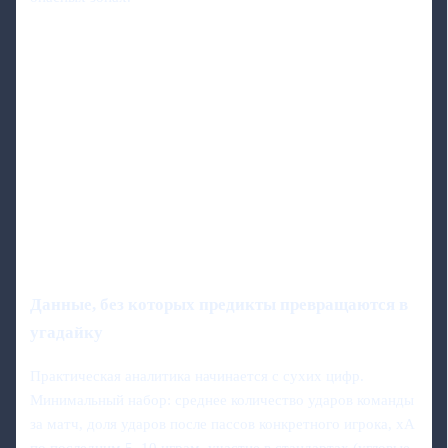
Данные, без которых предикты превращаются в
угадайку
Практическая аналитика начинается с сухих цифр.
Минимальный набор: среднее количество ударов команды
за матч, доля ударов после пассов конкретного игрока, xA
по последним 5–10 играм, участие в стандартах (угловые,