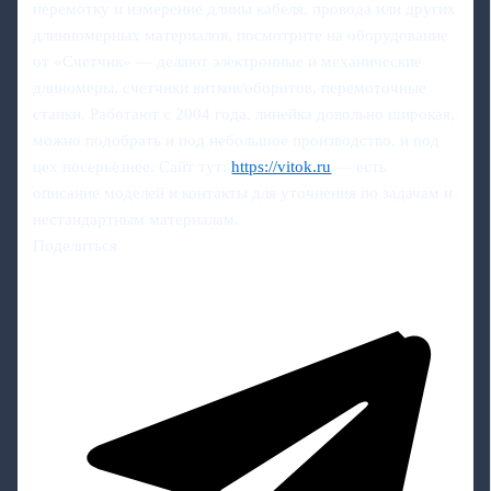
перемотку и измерение длины кабеля, провода или других
длинномерных материалов, посмотрите на оборудование
от «Счетчик» — делают электронные и механические
длиномеры, счетчики витков/оборотов, перемоточные
станки. Работают с 2004 года, линейка довольно широкая,
можно подобрать и под небольшое производство, и под
цех посерьёзнее. Сайт тут:
https://vitok.ru
— есть
описание моделей и контакты для уточнения по задачам и
нестандартным материалам.
Поделиться