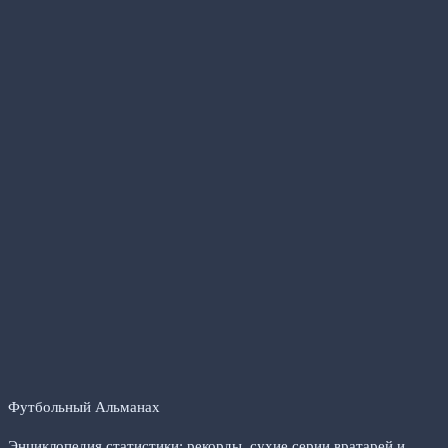
Футбольный Альманах
Энциклопедия статистики: рекорды, сухие серии вратарей и