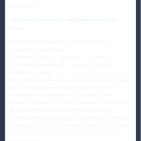
девятка и т.д.
Текстовая диаграмма: упрощенная модель
атаки
Для визуализации можно представить простую
«диаграмму потока» атаки:
[Диаграмма: Вратарь → Центрбек → Опорник →
Атакующий полузащитник → Фланг → Передача в
штрафную → Удар].
Нас интересуют узлы, откуда чаще всего идет последний
пас. В большинстве команд это зоны атакующего
полузащитника и фланговых игроков. Если в матче
ожидается навесная игра, акцент смещается на вингеров и
фулбеков. Когда соперник садится глубоко, важнее
десятый номер между линиями. В предикты по голевым
передачам эти «узлы» — ключевые кандидаты для ставок,
и мы смотрим, кто из них стабильно получает мяч в
опасных зонах.