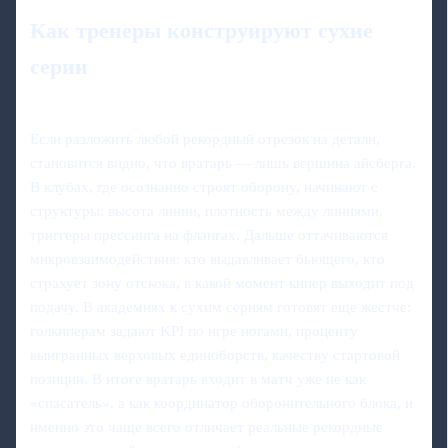
Как тренеры конструируют сухие
серии
Если разложить любой рекордный отрезок на детали,
становится видно, что вратарь — лишь вершина айсберга.
В клубах, где осознанно строят оборону, начинают с
структуры: высота линии, плотность между линиями,
триггеры прессинга на флангах. Дальше оттачиваются
микровзаимодействия: кто выдавливает бьющего, кто
страхует зону отскока, в какой момент кипер выходит под
подачу. В академиях к сухим сериям готовят еще жестче:
голкиперам задают KPI по игре ногами, проценту
выигранных верховых единоборств, качеству стартовой
позиции. В итоге вратарь входит в матч уже не как
«спасатель», а как координатор оборонительного блока, и
именно это чаще всего отличает реальные рекордные