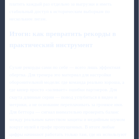
платить каждый раз отдельно за выгрузки и иметь
стабильный доступ к историческим выборкам по
нескольким лигам.
Итоги: как превратить рекорды в
практический инструмент
Сухие рекорды сами по себе — всего лишь эффектная
обертка. Для тренера это материал для настройки
оборонительной модели: где команда реально хороша, а
где кипер просто «заливает» ошибки партнеров. Для
скаута длинные серии — повод углубиться в видео и
метрики, а не основание переплачивать за громкое имя.
Для беттора — сигнал внимательно проверить баланс
между реальным качеством защиты и медийным шумом
вокруг нулей в графе пропущенных. В итоге любые
цифры начинают работать только там, где их используют