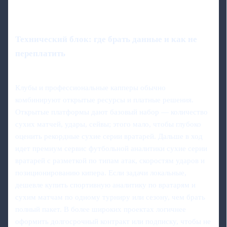
Технический блок: где брать данные и как не
переплатить
Клубы и профессиональные капперы обычно
комбинируют открытые ресурсы и платные решения.
Открытые платформы дают базовый набор — количество
сухих матчей, удары, сейвы; этого мало, чтобы глубоко
оценить рекордные сухие серии вратарей. Дальше в ход
идет премиум сервис футбольной аналитики сухие серии
вратарей с разметкой по типам атак, скоростям ударов и
позиционированию кипера. Если задачи локальные,
дешевле купить спортивную аналитику по вратарям и
сухим матчам по одному турниру или сезону, чем брать
полный пакет. В более широких проектах логичнее
оформить долгосрочный контракт или подписку, чтобы не