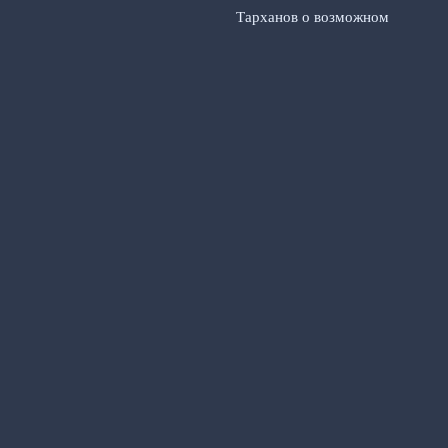
Тарханов о возможном
обмене Игдисамова на
Слуцкого в ЦСКА
3 августа,
2026
© 2026 Футбольный Альманах
Новости «Манчестера»
News
Игроки
История клуба
Матчи
Рекорды и достижения
Тренеры