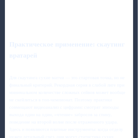
Практическое применение: скаутинг
вратарей
Для скаутинга сухие матчи — это стартовая точка, но не
финальный критерий. Рекордная серия в слабой лиге при
минимальном количестве сложных сейвов может вообще
не скейлиться в топ‑чемпионат. Поэтому практики
совмещают видеоанализ с цифрами: смотрят эпизоды
выхода один на один, «чтение» забросов за спину,
поведение на второй волне после отраженного удара.
Здесь и появляются платные инструменты: когда отделу
нужен детальный срез, они могут статистика сухих