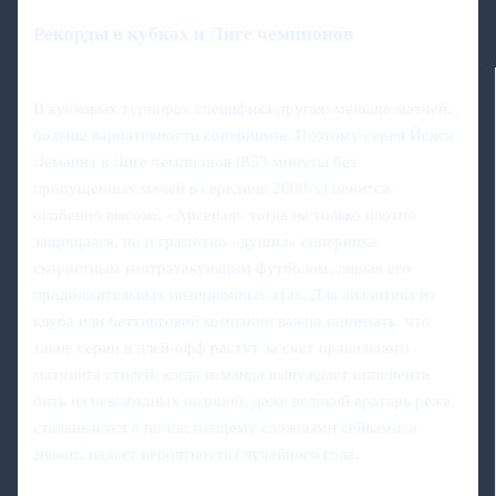
Рекорды в кубках и Лиге чемпионов
В кубковых турнирах специфика другая: меньше матчей,
больше вариативности соперников. Поэтому серия Йенса
Леманна в Лиге чемпионов (853 минуты без
пропущенных мячей в середине 2000‑х) ценится
особенно высоко. «Арсенал» тогда не только плотно
защищался, но и грамотно «душил» соперника
скоростным контратакующим футболом, лишая его
продолжительных позиционных атак. Для аналитика из
клуба или беттинговой компании важно понимать, что
такие серии в плей‑офф растут за счет правильного
матчинга стилей: когда команда вынуждает оппонента
бить из невыгодных позиций, даже великий вратарь реже
сталкивается с по‑настоящему сложными сейвами, а
значит, падает вероятность случайного гола.