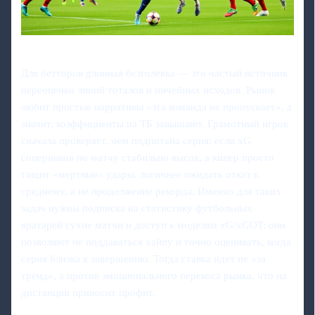
Для бетторов длинная безголевка — это частый источник
переоценки линий тоталов и ничейных исходов. Рынок
любит простые нарративы «эта команда не пропускает», а
значит, коэффициенты на ТБ завышают. Грамотный игрок
сначала проверяет, чем подпитана серия: если xG
соперников по матчу стабильно высок, а кипер просто
тащит «мертвые» удары, логичнее ожидать откат к
среднему, а не продолжение рекорда. Именно для таких
задач нужны подписка на статистику футбольных
вратарей сухие матчи и доступ к моделям xG/xGOT: они
позволяют не поддаваться хайпу и точно оценивать, когда
серия близка к завершению. Тогда ставка идет не «за
тренд», а против эмоционального перекоса рынка, что на
дистанции приносит профит.