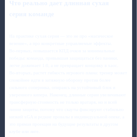
Что реально дает длинная сухая
серия команде
На практике сухая серия — это не про «магическое
везение», а про конкретные управляемые эффекты.
Во‑первых, повышается КПД очков за минимальные
победы: команда, привыкшая защищаться без паники,
легче дожимает 1:0, а не превращает концовку в хаос.
Во‑вторых, растет гибкость игрового плана: тренер может
спокойнее идти в затяжную оборону против более
сильного соперника, опираясь на устойчивый блок и
уверенного кипера. Наконец, длинные серии увеличивают
трансферную стоимость не только вратаря, но и всей
линии защиты, потому что скауты фиксируют стабильно
низкий xGA и редкие провалы в индивидуальной опеке, а
это прямая проекция на будущие результаты в другом
клубе или лиге.