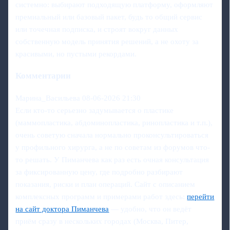
системно: выбирают подходящую платформу, оформляют
премиальный или базовый пакет, будь то общий сервис
или точечная подписка, и строят вокруг данных
собственную модель принятия решений, а не охоту за
красивыми, но пустыми рекордами.
Комментарии
Марина_Васильева
08-06-2026 21:30
Если кто-то серьезно задумывается о пластике
(маммопластика, абдоминопластика, ринопластика и т.п.),
очень советую сначала нормально проконсультироваться
у профильного хирурга, а не по советам из форумов что-
то решать. У Пиманчева как раз есть очная консультация
за фиксированную цену, где подробно разбирают
показания, риски и план операций. Сайт с описанием
комплексных программ и примерами работ здесь:
перейти
на сайт доктора Пиманчева
— удобно, что он ведёт
приём сразу в нескольких городах (Москва, Питер,