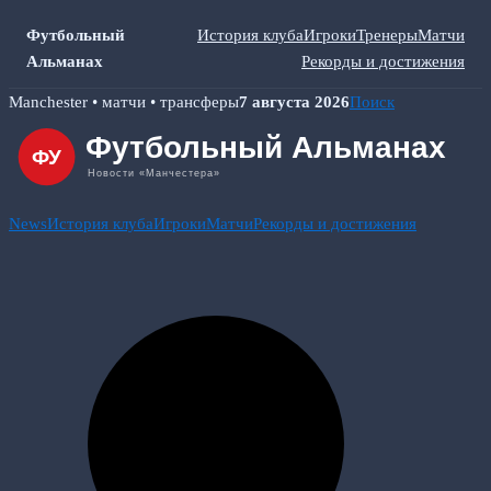
Футбольный
История клуба
Игроки
Тренеры
Матчи
Альманах
Рекорды и достижения
Skip
Manchester • матчи • трансферы
7 августа 2026
Поиск
to
content
News
История клуба
Игроки
Матчи
Рекорды и достижения