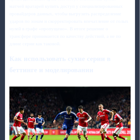
матчей вратарей купить доступ у специализированных
провайдеров данных, чтобы выгрузить распределение
ударов по зонам и скорректировать впечатление от голых
нулей в графе «пропущено». В итоге решение о
трансфере принимается по качеству действий, а не по
длине серии как таковой.
Как использовать сухие серии в
беттинге и моделировании