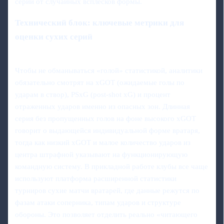
серии от случайных всплесков формы.
Технический блок: ключевые метрики для
оценки сухих серий
Чтобы не обманываться «голой» статистикой, аналитики
обязательно смотрят на xGOT (ожидаемые голы по
ударам в створ), PSxG (post‑shot xG) и процент
отраженных ударов именно из опасных зон. Длинная
серия без пропущенных голов на фоне высокого xGOT
говорит о выдающейся индивидуальной форме вратаря,
тогда как низкий xGOT и малое количество ударов из
центра штрафной указывают на функционирующую
командную систему. В прикладной работе клубы все чаще
используют платформа расширенной статистики
турниров сухие матчи вратарей, где данные режутся по
фазам атаки соперника, типам ударов и структуре
обороны. Это позволяет отделить реально «читающего