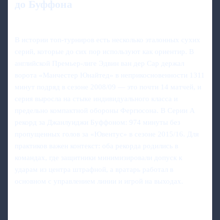
до Буффона
В истории топ‑турниров есть несколько эталонных сухих
серий, которые до сих пор используют как ориентир. В
английской Премьер‑лиге Эдвин ван дер Сар держал
ворота «Манчестер Юнайтед» в неприкосновенности 1311
минут подряд в сезоне 2008/09 — это почти 14 матчей, и
серия выросла на стыке индивидуального класса и
предельно компактной обороны Фергюсона. В Серии A
рекорд за Джанлуиджи Буффоном: 974 минуты без
пропущенных голов за «Ювентус» в сезоне 2015/16. Для
практиков важен контекст: оба рекорда родились в
командах, где защитники минимизировали допуск к
ударам из центра штрафной, а вратарь работал в
основном с управлением линии и игрой на выходах.