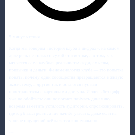
5 минут чтения
Когда мы говорим «история клуба в цифрах», на самом
деле речь не только о сухой статистике, а о том, как
меняется сама клубная реальность: люди, смыслы,
привычки и деньги. Феноменология клуба — это попытка
понять, почему одни сообщества превращаются в живую
экосистему, а другие так и остаются пустым
пространством с карточками доступа. И здесь без цифр
уже не обойтись: они помогают поймать динамику,
вовремя заметить усталость аудитории, спрогнозировать,
где клуб выстрелит, а где начнёт угасать, даже если на
уровне ощущений всё кажется «нормально».
---