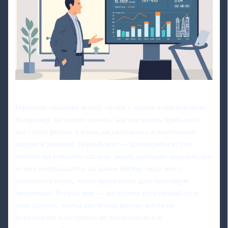
Начинать практику всегда проще с одной понятной цели.
Например, вы хотите понять, как увеличить прибыль и
рост сети фитнес клубов, не скатываясь в постоянные
скидки и демпинг. Первый шаг — договориться, что
именно вы считаете: сколько людей приходит впервые, кто
из них возвращается, на каком месяце чаще всего
начинается отток, какие программы даёт максимум
продлений. Второй шаг — настроить регулярный сбор
этих данных, чтобы аналитика фитнес клуба по
показателям и метрикам не превращалась в