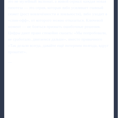
это не музейный экспонат, а живой сериал: каждая новая
гипотеза — это серия, которая либо усиливает главный
сюжет (рост вовлечённости и лояльности), либо уходит в
«спин‑офф», от которого можно отказаться. Ключевой
момент — не бояться признать ошибочные решения.
Цифры дают право спокойно сказать: «Мы попробовали,
не сработало, двигаемся дальше», вместо привычного
«Так делали всегда, давайте ещё потерпим полгода, вдруг
прокатит».
---