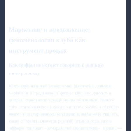
Маркетинг и продвижение:
феноменология клуба как
инструмент продаж
Как цифры помогают говорить с рынком
по‑взрослому
Когда клуб начинает осмысленно работать с данными,
маркетинг и продвижение фитнес клуба по данным и
цифрам становится гораздо менее хаотичным. Вместо
того чтобы кидаться в каждую новую соцсеть и покупать
любые таргетированные объявления, вы можете увидеть,
какие сегменты клиентов реально откликаются, какие
офферы приводят «одноразовых любопытных», а какие —