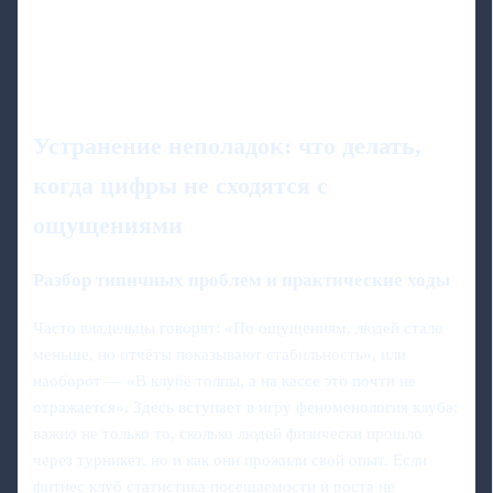
Устранение неполадок: что делать,
когда цифры не сходятся с
ощущениями
Разбор типичных проблем и практические ходы
Часто владельцы говорят: «По ощущениям, людей стало
меньше, но отчёты показывают стабильность», или
наоборот — «В клубе толпы, а на кассе это почти не
отражается». Здесь вступает в игру феноменология клуба:
важно не только то, сколько людей физически прошло
через турникет, но и как они прожили свой опыт. Если
фитнес клуб статистика посещаемости и роста не