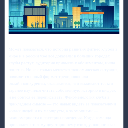
Может показаться, что история развития фитнес клубов в
мире и в россии уже всё доказала: в больших городах
клубы растут, аудитория привыкла к абонементам, ниша
понятна. Но как только меняется экономическая ситуация,
появляется новый формат тренировок или
онлайн‑конкуренты, оказывается, что выживают те, кто
заранее научился читать собственную историю в цифрах
и не боится её переписывать. Феноменология клуба в
прикладном смысле — это навык видеть за показателями
живых людей и их маршруты, а за эмоциями —
закономерности и паттерны поведения. Когда команда
привыкает к такому двустороннему взгляду, вопрос «как