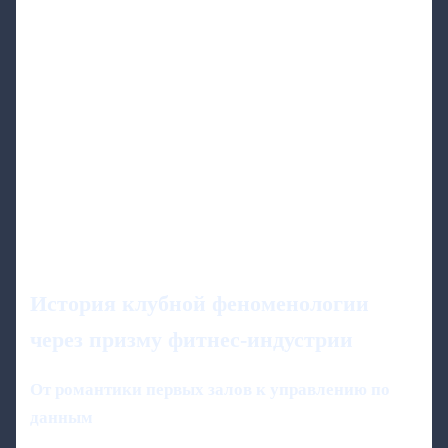
История клубной феноменологии
через призму фитнес-индустрии
От романтики первых залов к управлению по
данным