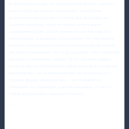
Если смотреть шире, история развития фитнес клубов в
мире и в россии хорошо показывает, как клубная
феноменология взрослеет. Сначала всё держалось на
харизме владельца, моде на тренды и локальном
сарафанном радио. Потом рынок насытился, клиенты
избаловались, и выживать стало сложно без системного
подхода: понадобилось считать, как люди входят в клуб,
как быстро выбывают, что их раздражает, а что заставляет
продлевать абонемент заранее. В этот момент цифры
стали не просто отчётностью для налоговой, а «таким же
тренажёром», как беговая дорожка: не пользуешься —
теряешь форму, игнорируешь — клуб незаметно
скатывается в стагнацию, а потом владельцу остаётся
только придумывать скидки в отчаянии.
---