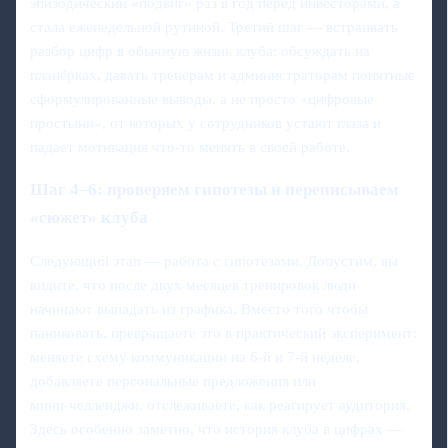
эпизодический «подвиг» раз в год перед инвесторами, а
стала еженедельной рутиной. Третий шаг — встраивать
разбор цифр в обычную жизнь клуба: обсуждать на
планёрках, давать тренерам и администраторам понятные
сформулированные выводы, а не просто «цифровые
простыни», от которых у сотрудников устают глаза и
падает мотивация что‑то менять в своей работе.
Шаг 4–6: проверяем гипотезы и переписываем
«сюжет» клуба
Следующий этап — работа с гипотезами. Допустим, вы
видите, что после двух месяцев тренировок люди
начинают выпадать из графика. Вместо того чтобы
паниковать, превращаете это в практический эксперимент:
меняете схему коммуникации на 6‑й и 7‑й неделе,
добавляете персональные предложения или
мини‑челленджи, отслеживаете, как реагирует аудитория.
Здесь особенно заметно, что история клуба в цифрах —