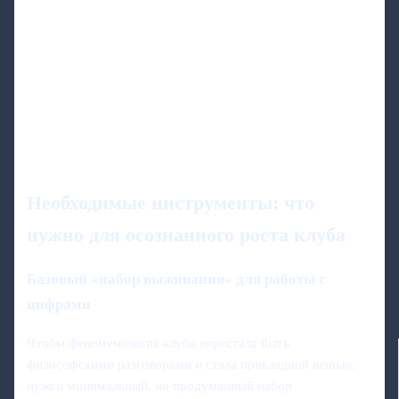
Необходимые инструменты: что
нужно для осознанного роста клуба
Базовый «набор выживания» для работы с
цифрами
Чтобы феноменология клуба перестала быть
философскими разговорами и стала прикладной вещью,
нужен минимальный, но продуманный набор