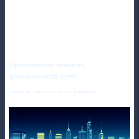
Практическая ценность
феноменологии клуба
Зачем всё это, если «и так работает»