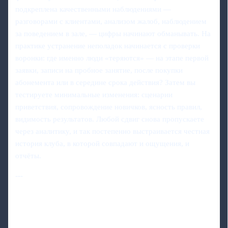
подкреплена качественными наблюдениями —
разговорами с клиентами, анализом жалоб, наблюдением
за поведением в зале, — цифры начинают обманывать. На
практике устранение неполадок начинается с проверки
воронки: где именно люди «теряются» — на этапе первой
заявки, записи на пробное занятие, после покупки
абонемента или в середине срока действия? Затем вы
тестируете минимальные изменения: сценарии
приветствия, сопровождение новичков, ясность правил,
видимость результатов. Любой сдвиг снова пропускаете
через аналитику, и так постепенно выстраивается честная
история клуба, в которой совпадают и ощущения, и
отчёты.
---