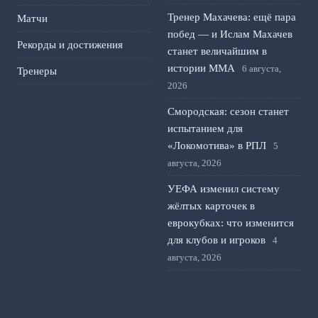
Тренер Махачева: ещё пара
Матчи
побед — и Ислам Махачев
Рекорды и достижения
станет величайшим в
истории ММА
6 августа,
Тренеры
2026
Смородская: сезон станет
испытанием для
«Локомотива» в РПЛ
5
августа, 2026
УЕФА изменил систему
жёлтых карточек в
еврокубках: что изменится
для клубов и игроков
4
августа, 2026
Тарханов о возможном
обмене Игдисамова на
Слуцкого в ЦСКА
3 августа,