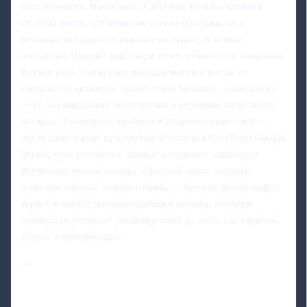
инструментов. Во‑первых, CRM или хотя бы удобная
система учёта, где видно не только продажи, но и
реальные посещения, отклики на акции, историю
контактов. Именно благодаря этому становится возможна
фитнес клуб статистика посещаемости и роста: не
абстрактно «кажется, людей стало больше», а конкретно
«+17 % уникальных посетителей в утренние часы за три
месяца». Во‑вторых, требуется аналитический слой —
пусть даже в виде продуманной панели в Excel или Google
Sheets, куда стекаются данные и строятся дашборды.
В‑третьих, нужны каналы обратной связи: опросы,
короткие анкеты, онлайн‑отзывы — без них любая цифра
теряет контекст и превращается в загадку, которую
команда не успевает расшифровать до того, как клиенты
уходят к конкурентам.
---