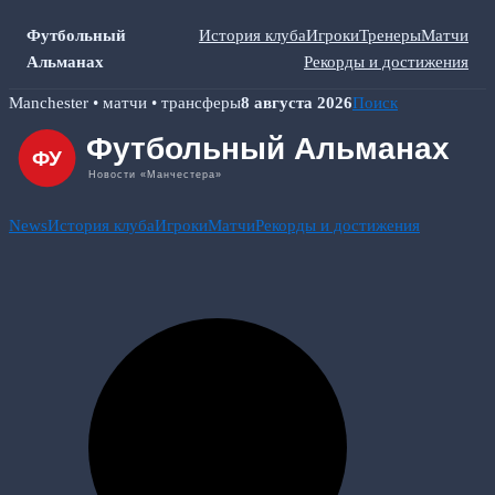
Футбольный
История клуба
Игроки
Тренеры
Матчи
Альманах
Рекорды и достижения
Skip
Manchester • матчи • трансферы
8 августа 2026
Поиск
to
content
News
История клуба
Игроки
Матчи
Рекорды и достижения