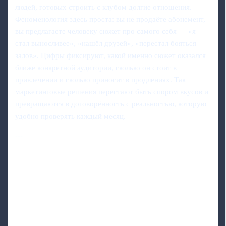
людей, готовых строить с клубом долгие отношения.
Феноменология здесь проста: вы не продаёте абонемент,
вы предлагаете человеку сюжет про самого себя — «я
стал выносливее», «нашёл друзей», «перестал бояться
залов». Цифры фиксируют, какой именно сюжет оказался
ближе конкретной аудитории, сколько он стоит в
привлечении и сколько приносит в продлениях. Так
маркетинговые решения перестают быть спором вкусов и
превращаются в договорённость с реальностью, которую
удобно проверять каждый месяц.
---