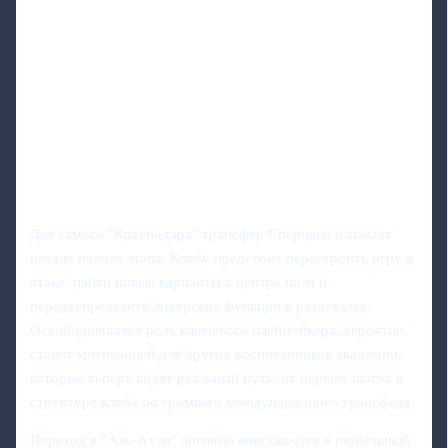
Для самого "Краснодара" трансфер Сперцяна означает
начало нового этапа. Клубу предстоит перестроить игру в
атаке, найти новые варианты в центре поля и
перераспределить лидерские функции в раздевалке.
Освободившаяся роль ключевого плеймейкера, вероятно,
станет мотивацией для других воспитанников академии,
которые теперь видят реальный путь: от первых шагов в
структуре клуба до громкого международного трансфера.
Переход в "Аль-Ахли" логично вписывается в глобальный