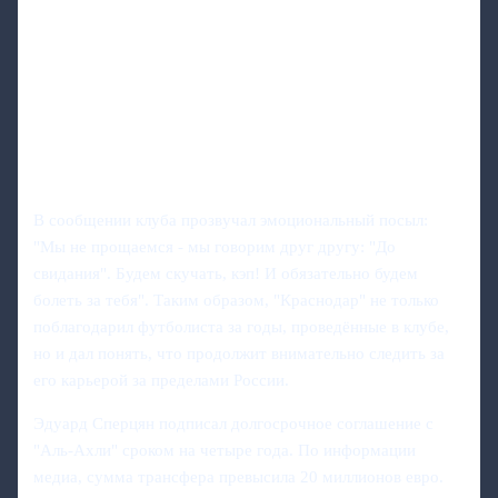
В сообщении клуба прозвучал эмоциональный посыл:
"Мы не прощаемся - мы говорим друг другу: "До
свидания". Будем скучать, кэп! И обязательно будем
болеть за тебя". Таким образом, "Краснодар" не только
поблагодарил футболиста за годы, проведённые в клубе,
но и дал понять, что продолжит внимательно следить за
его карьерой за пределами России.
Эдуард Сперцян подписал долгосрочное соглашение с
"Аль-Ахли" сроком на четыре года. По информации
медиа, сумма трансфера превысила 20 миллионов евро.