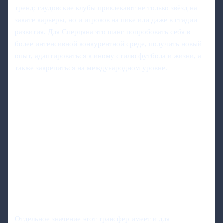
тренд: саудовские клубы привлекают не только звёзд на
закате карьеры, но и игроков на пике или даже в стадии
развития. Для Сперцяна это шанс попробовать себя в
более интенсивной конкурентной среде, получить новый
опыт, адаптироваться к иному стилю футбола и жизни, а
также закрепиться на международном уровне.
Отдельное значение этот трансфер имеет и для