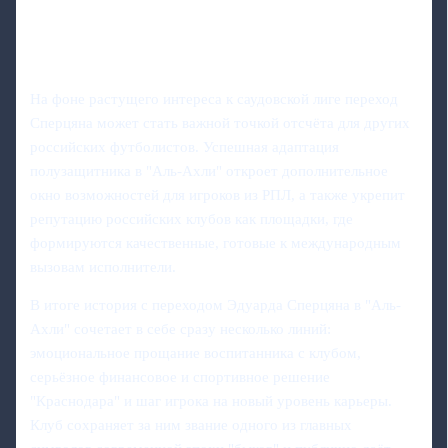
На фоне растущего интереса к саудовской лиге переход
Сперцяна может стать важной точкой отсчёта для других
российских футболистов. Успешная адаптация
полузащитника в "Аль-Ахли" откроет дополнительное
окно возможностей для игроков из РПЛ, а также укрепит
репутацию российских клубов как площадки, где
формируются качественные, готовые к международным
вызовам исполнители.
В итоге история с переходом Эдуарда Сперцяна в "Аль-
Ахли" сочетает в себе сразу несколько линий:
эмоциональное прощание воспитанника с клубом,
серьёзное финансовое и спортивное решение
"Краснодара" и шаг игрока на новый уровень карьеры.
Клуб сохраняет за ним звание одного из главных