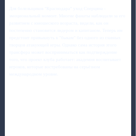
Для болельщиков "Краснодара" уход Сперцяна -
эмоциональный момент. Многие фанаты наблюдали за его
развитием с юношеского возраста, видели, как он
постепенно становится лидером и капитаном. Теперь им
предстоит привыкнуть к "быкам" без одного из главных
творцов атакующей игры. Однако сама история этого
трансфера может восприниматься как подтверждение
того, что проект клуба работает: академия воспитывает
игроков, которые востребованы на серьёзном
международном уровне.