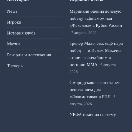
News
Маринкин оценил волевую
победу «Динамо» над
Игроки
«Факелом» в Кубке России
7 августа, 2026
История клуба
Тренер Махачева: ещё пара
Матчи
побед — и Ислам Махачев
Рекорды и достижения
станет величайшим в
истории ММА
6 августа,
Тренеры
2026
Смородская: сезон станет
испытанием для
«Локомотива» в РПЛ
5
августа, 2026
УЕФА изменил систему
жёлтых карточек в
еврокубках: что изменится