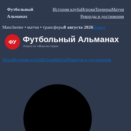
Футбольный
История клуба
Игроки
Тренеры
Матчи
Альманах
Рекорды и достижения
Skip
Manchester • матчи • трансферы
8 августа 2026
Поиск
to
content
News
История клуба
Игроки
Матчи
Рекорды и достижения