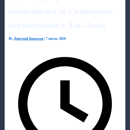
попрощался со Сперцяном,
перешедшим в Аль-Ахли
By
Дмитрий Копылов
/
7 июля, 2026