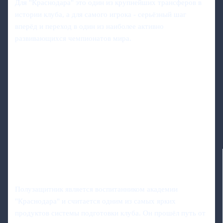
Для "Краснодара" это один из крупнейших трансферов в
истории клуба, а для самого игрока - серьёзный шаг
вперёд и переход в один из наиболее активно
развивающихся чемпионатов мира.
Полузащитник является воспитанником академии
"Краснодара" и считается одним из самых ярких
продуктов системы подготовки клуба. Он прошёл путь от