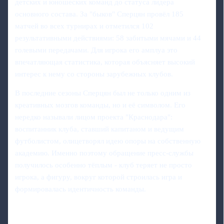
детских и юношеских команд до статуса лидера
основного состава. За "быков" Сперцян провёл 185
матчей во всех турнирах и отметился 102
результативными действиями: 58 забитыми мячами и 44
голевыми передачами. Для игрока его амплуа это
впечатляющая статистика, которая объясняет высокий
интерес к нему со стороны зарубежных клубов.
В последние сезоны Сперцян был не только одним из
креативных мозгов команды, но и её символом. Его
нередко называли лицом проекта "Краснодара":
воспитанник клуба, ставший капитаном и ведущим
футболистом, олицетворял идею опоры на собственную
академию. Именно поэтому обращение пресс-службы
получилось особенно тёплым - клуб теряет не просто
игрока, а фигуру, вокруг которой строилась игра и
формировалась идентичность команды.