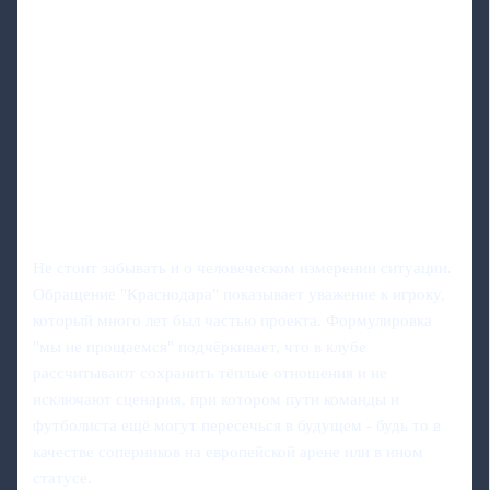
Не стоит забывать и о человеческом измерении ситуации.
Обращение "Краснодара" показывает уважение к игроку,
который много лет был частью проекта. Формулировка
"мы не прощаемся" подчёркивает, что в клубе
рассчитывают сохранить тёплые отношения и не
исключают сценария, при котором пути команды и
футболиста ещё могут пересечься в будущем - будь то в
качестве соперников на европейской арене или в ином
статусе.