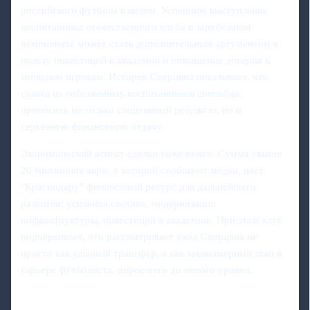
российского футбола в целом. Успешное выступление
воспитанника отечественного клуба в зарубежном
чемпионате может стать дополнительным аргументом в
пользу инвестиций в академии и повышение доверия к
молодым игрокам. История Сперцяна показывает, что
ставка на собственных воспитанников способна
приносить не только спортивный результат, но и
серьёзную финансовую отдачу.
Экономический аспект сделки тоже важен. Сумма свыше
20 миллионов евро, о которой сообщают медиа, даёт
"Краснодару" финансовый ресурс для дальнейшего
развития: усиления состава, модернизации
инфраструктуры, инвестиций в академию. При этом клуб
подчёркивает, что рассматривает уход Сперцяна не
просто как удачный трансфер, а как закономерный этап в
карьере футболиста, доросшего до нового уровня.