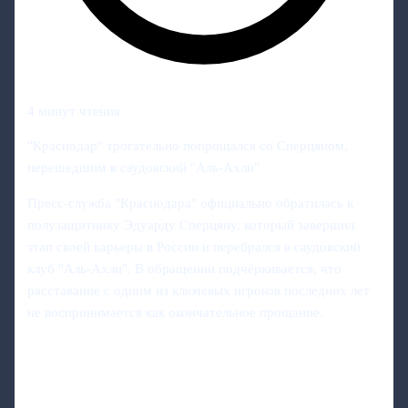
4 минут чтения
"Краснодар" трогательно попрощался со Сперцяном,
перешедшим в саудовский "Аль-Ахли"
Пресс-служба "Краснодара" официально обратилась к
полузащитнику Эдуарду Сперцяну, который завершил
этап своей карьеры в России и перебрался в саудовский
клуб "Аль-Ахли". В обращении подчёркивается, что
расставание с одним из ключевых игроков последних лет
не воспринимается как окончательное прощание.