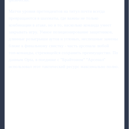
физически.
Матчи уровня претендентов на титул почти всегда
превращаются в шахматы, где важны не только
комбинации в атаке, но и то, насколько команда умеет
закрывать игру. Умное позиционирование защитников,
длинные розыгрыши аутов и угловых, неспешные замены
ближе к финальному свистку - часть арсенала любой
топ‑команды, стремящейся сохранить преимущество. По
данным Opta, в поединке с "Брайтоном" "Арсенал"
использовал этот тактический ресурс максимально полно.