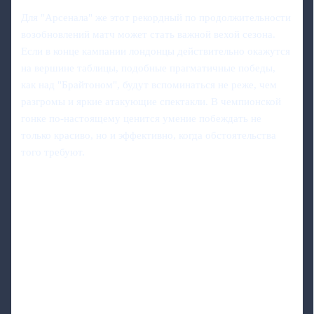
Для "Арсенала" же этот рекордный по продолжительности
возобновлений матч может стать важной вехой сезона.
Если в конце кампании лондонцы действительно окажутся
на вершине таблицы, подобные прагматичные победы,
как над "Брайтоном", будут вспоминаться не реже, чем
разгромы и яркие атакующие спектакли. В чемпионской
гонке по‑настоящему ценится умение побеждать не
только красиво, но и эффективно, когда обстоятельства
того требуют.