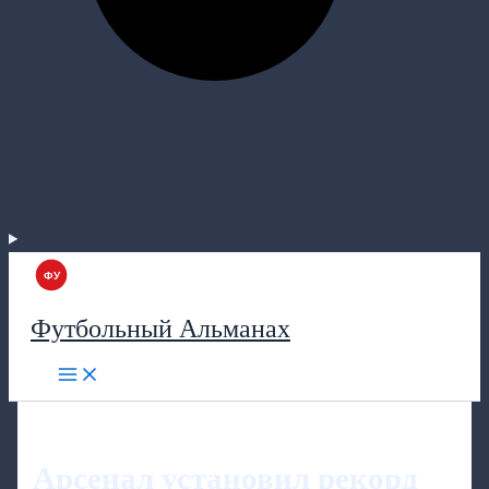
Футбольный Альманах
Арсенал установил рекорд