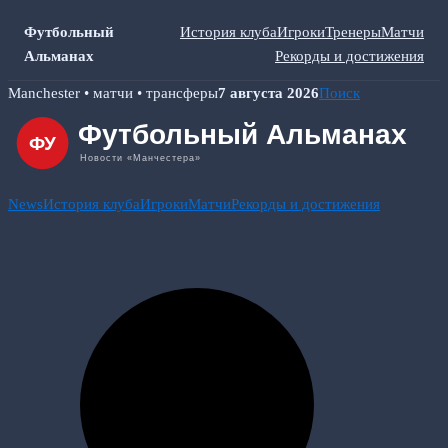
Футбольный
История клуба
Игроки
Тренеры
Матчи
Альманах
Рекорды и достижения
Skip
Manchester • матчи • трансферы
7 августа 2026
Поиск
to
content
News
История клуба
Игроки
Матчи
Рекорды и достижения