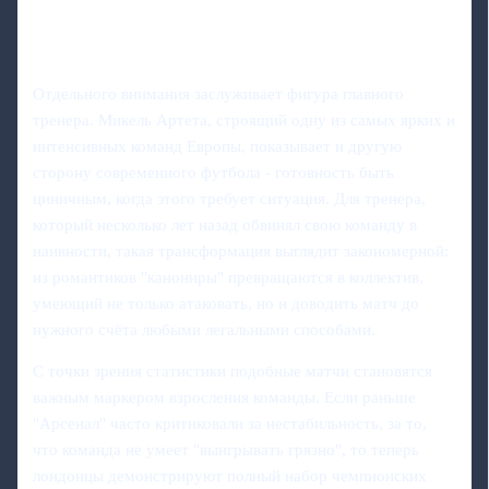
Отдельного внимания заслуживает фигура главного
тренера. Микель Артета, строящий одну из самых ярких и
интенсивных команд Европы, показывает и другую
сторону современного футбола - готовность быть
циничным, когда этого требует ситуация. Для тренера,
который несколько лет назад обвинял свою команду в
наивности, такая трансформация выглядит закономерной:
из романтиков "канониры" превращаются в коллектив,
умеющий не только атаковать, но и доводить матч до
нужного счёта любыми легальными способами.
С точки зрения статистики подобные матчи становятся
важным маркером взросления команды. Если раньше
"Арсенал" часто критиковали за нестабильность, за то,
что команда не умеет "выигрывать грязно", то теперь
лондонцы демонстрируют полный набор чемпионских