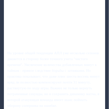
На уровне общей тенденции АПЛ уже несколько сезонов
движется в сторону более точного учета "чистого
времени". Увеличение количества добавленных минут к
таймам - прямое следствие борьбы с затяжками. Но
практика показывает, что даже плюс шесть-восемь минут
вряд ли полностью компенсируют почти 31 минуту,
растянутую по ходу игры. Важнее не только вернуть
потраченные секунды, но и сохранить динамику матча, в
которой атакующая команда имеет шанс поймать
оборону соперника на ошибке.