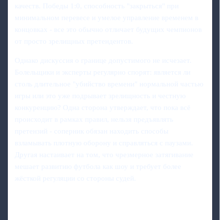
качеств. Победы 1:0, способность "закрыться" при
минимальном перевесе и умелое управление временем в
концовках - все это обычно отличает будущих чемпионов
от просто зрелищных претендентов.
Однако дискуссия о границе допустимого не исчезает.
Болельщики и эксперты регулярно спорят: является ли
столь длительное "убийство времени" нормальной частью
игры или это уже подрывает зрелищность и честную
конкуренцию? Одна сторона утверждает, что пока всё
происходит в рамках правил, нельзя предъявлять
претензий - соперник обязан находить способы
взламывать плотную оборону и справляться с паузами.
Другая настаивает на том, что чрезмерное затягивание
мешает развитию футбола как шоу и требует более
жёсткой регуляции со стороны судей.