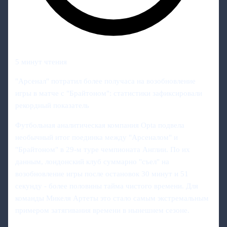
5 минут чтения
"Арсенал" потратил более получаса на возобновление
игры в матче с "Брайтоном": статистики зафиксировали
рекордный показатель
Футбольная аналитическая компания Opta подвела
необычный итог поединка между "Арсеналом" и
"Брайтоном" в 29‑м туре чемпионата Англии. По их
данным, лондонский клуб суммарно "съел" на
возобновление игры после остановок 30 минут и 51
секунду - более половины тайма чистого времени. Для
команды Микеля Артеты это стало самым экстремальным
примером затягивания времени в нынешнем сезоне.