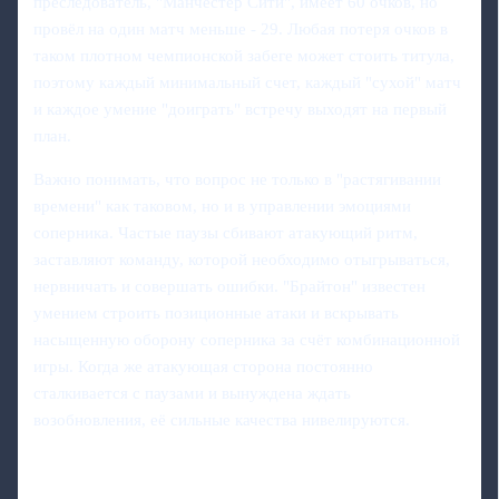
преследователь, "Манчестер Сити", имеет 60 очков, но
провёл на один матч меньше - 29. Любая потеря очков в
таком плотном чемпионской забеге может стоить титула,
поэтому каждый минимальный счет, каждый "сухой" матч
и каждое умение "доиграть" встречу выходят на первый
план.
Важно понимать, что вопрос не только в "растягивании
времени" как таковом, но и в управлении эмоциями
соперника. Частые паузы сбивают атакующий ритм,
заставляют команду, которой необходимо отыгрываться,
нервничать и совершать ошибки. "Брайтон" известен
умением строить позиционные атаки и вскрывать
насыщенную оборону соперника за счёт комбинационной
игры. Когда же атакующая сторона постоянно
сталкивается с паузами и вынуждена ждать
возобновления, её сильные качества нивелируются.