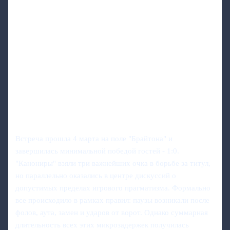
Встреча прошла 4 марта на поле "Брайтона" и
завершилась минимальной победой гостей - 1:0.
"Канониры" взяли три важнейших очка в борьбе за титул,
но параллельно оказались в центре дискуссий о
допустимых пределах игрового прагматизма. Формально
все происходило в рамках правил: паузы возникали после
фолов, аута, замен и ударов от ворот. Однако суммарная
длительность всех этих микрозадержек получилась