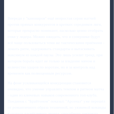
Впереди у "канониров" ещё непростая серия матчей
против прямых конкурентов и крепких середняков лиги,
которые прекрасно понимают, насколько ценно отобрать
очки у лидера. Можно ожидать, что и соперники будут
всё чаще пользоваться теми же тактическими приёмами -
ломать ритм, задерживать стандарты и вытаскивать
максимум из каждой паузы. Это лишь усилит тренд, при
котором борьба идет не только за владение мячом и
количество ударов по воротам, но и за контроль над
временем как полноценным ресурсом.
На фоне усиливающейся конкуренции становится
очевидно, что умение управлять темпом и ритмом матча
- один из ключевых навыков современного топ‑клуба.
Поединок с "Брайтоном" показал: "Арсенал" уже перешёл
от романтичного образа техничной, но уязвимой команды
к статусу расчётливого лидера, способного диктовать