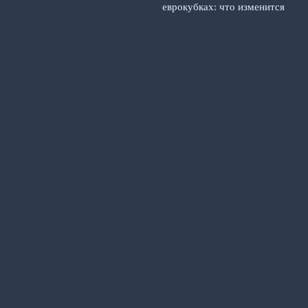
еврокубках: что изменится
для клубов и игроков
4
августа, 2026
Тарханов о возможном
обмене Игдисамова на
Слуцкого в ЦСКА
3 августа,
2026
© 2026 Футбольный Альманах
Новости «Манчестера»
News
Игроки
История клуба
Матчи