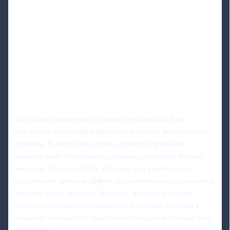
Подобная статистика особенно актуальна на фоне
последних изменений в правилах подсчёта добавленного
времени. В последние сезоны арбитров призывают
внимательнее отслеживать затяжки и добавлять больше
минут ко второму тайму. Но даже при увеличенном
добавочном времени эффект психологического давления в
течение матча остаётся. Команда, которая в течение
получаса регулярно сталкивается с паузами, нередко к
концовке оказывается вымотанной морально больше, чем