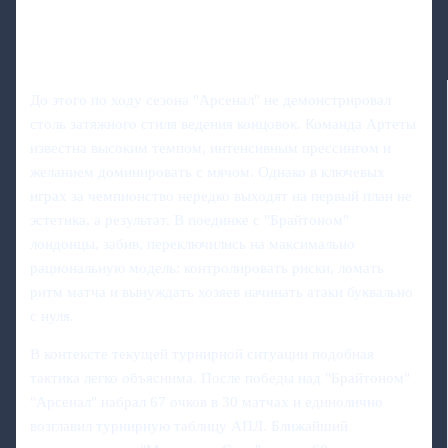
До этого по ходу сезона "Арсенал" не демонстрировал
столь затяжного стиля ведения концовок. Команда Артеты
известна высоким темпом, интенсивным прессингом и
желанием доминировать с мячом. Однако в ключевых
играх за чемпионство нередко выходят на первый план не
эстетика, а результат. В поединке с "Брайтоном"
лондонцы, забив, переключились на максимально
рациональную модель: контролировать риски, ломать
ритм матча и вынуждать хозяев начинать атаки буквально
с нуля.
В контексте текущей турнирной ситуации подобная
тактика легко объяснима. После победы над "Брайтоном"
"Арсенал" набрал 67 очков в 30 матчах и единолично
возглавил турнирную таблицу АПЛ. Ближайший