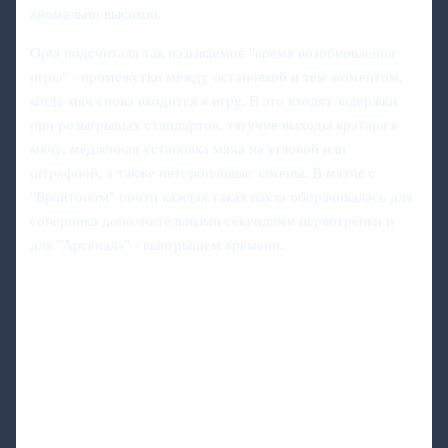
аномально высокой.
Opta подсчитала так называемое "время возобновления
игры" - промежутки между остановкой и тем моментом,
когда мяч снова вводится в игру. В это входят задержки
при розыгрышах стандартов, тягучие выходы вратаря к
мячу, медленная установка мяча на угловой или
штрафной, а также неторопливые замены. В матче с
"Брайтоном" почти каждая такая пауза оборачивалась для
соперника дополнительными секундами нервотрепки и
для "Арсенала" - выигрышем времени.