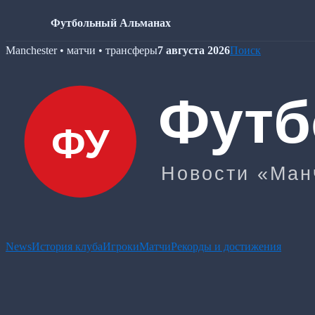
Футбольный Альманах
Skip
Manchester • матчи • трансферы
7 августа 2026
Поиск
to
content
News
История клуба
Игроки
Матчи
Рекорды и достижения