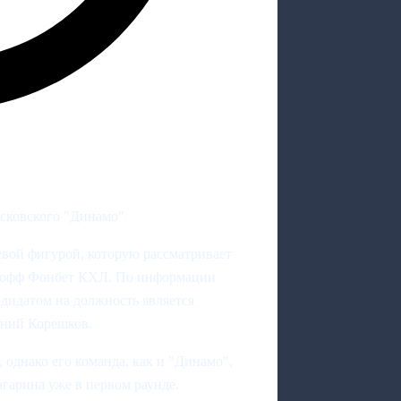
осковского "Динамо"
евой фигурой, которую рассматривает
ей-офф Фонбет КХЛ. По информации
дидатом на должность является
ений Корешков.
 однако его команда, как и "Динамо",
арина уже в первом раунде.