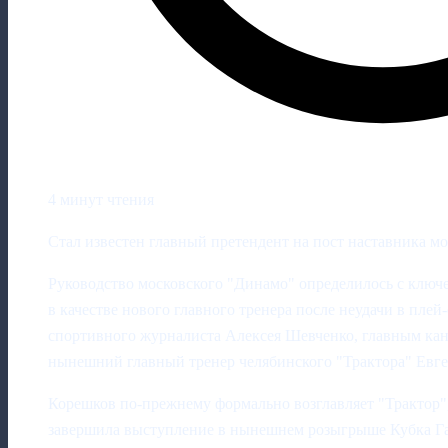
4 минут чтения
Стал известен главный претендент на пост наставника м
Руководство московского "Динамо" определилось с ключ
в качестве нового главного тренера после неудачи в пл
спортивного журналиста Алексея Шевченко, главным кан
нынешний главный тренер челябинского "Трактора" Евг
Корешков по-прежнему формально возглавляет "Трактор",
завершила выступление в нынешнем розыгрыше Кубка Гаг