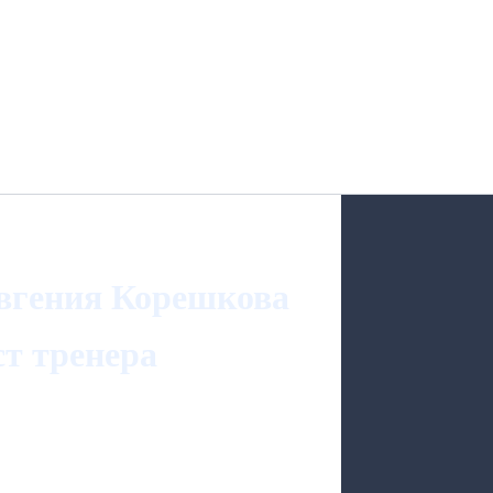
вгения Корешкова
т тренера