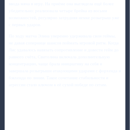
ввода мяча в игру. На приёме она выглядела ещё более
убедительно: реализовала четыре брейка из восьми
возможностей, регулярно затрудняя немке розыгрыш уже
с первых ударов.
По ходу матча Элина уверенно удерживала свои геймы,
не давая сопернице шансов поймать игровой ритм. Когда
Лис удавалось навязать сопротивление и довести гейм до
равного счёта, Свитолина включала дополнительную
концентрацию, чаще брала инициативу на себя и
завершала розыгрыши атакующими ударами с форхенда и
бэкхенда по линии. Такое сочетание стабильности и
агрессии стало ключом к её сухой победе по сетам.