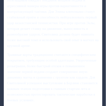
болельщиков ожидает поединок мощной подачи и
агрессивной манеры игры против вариативности и
контратакующей тактики. Для Элины ключевыми станут
стабильный приём и способность нейтрализовать первый
удар казахстанской теннисистки. При игре против Эалы,
которая делает ставку на движение, выносливость и
разнообразие ударов, Свитолина должна будет навязать
более высокий темп и использовать свой опыт в матчах на
крупной арене.
Травяные корты традиционно считаются специфическим
покрытием, требующим особой адаптации. Укороченные
розыгрыши, более быстрый отскок и повышенное
значение первой подачи создают совершенно иную
динамику матча в сравнении с грунтом или хардом. Для
Свитолиной успешное выступление в Берлине становится
важным этапом подготовки к главным стартам лета и
возможностью протестировать тактические наработки в
боевых условиях.