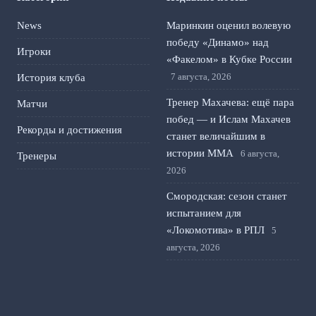
News
Маринкин оценил волевую
победу «Динамо» над
Игроки
«Факелом» в Кубке России
7 августа, 2026
История клуба
Тренер Махачева: ещё пара
Матчи
побед — и Ислам Махачев
Рекорды и достижения
станет величайшим в
истории ММА
6 августа,
Тренеры
2026
Смородская: сезон станет
испытанием для
«Локомотива» в РПЛ
5
августа, 2026
УЕФА изменил систему
жёлтых карточек в
еврокубках: что изменится