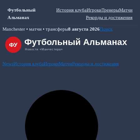
Футбольный
История клуба
Игроки
Тренеры
Матчи
Альманах
Рекорды и достижения
Skip
Manchester • матчи • трансферы
8 августа 2026
Поиск
to
content
News
История клуба
Игроки
Матчи
Рекорды и достижения