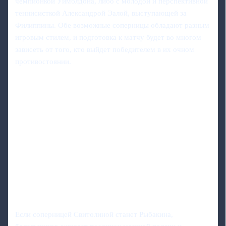
чемпионкой Уимблдона, либо с молодой и перспективной
теннисисткой Александрой Эалой, выступающей за
Филиппины. Обе возможные соперницы обладают разным
игровым стилем, и подготовка к матчу будет во многом
зависеть от того, кто выйдет победителем в их очном
противостоянии.
Если соперницей Свитолиной станет Рыбакина,