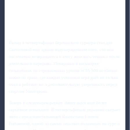
Выход в четвертьфинал берлинского турнира стал для
Свитолиной ещё одним подтверждением того, что она
постепенно возвращается в элиту женского тенниса после
длительного перерыва. Попадание в восьмёрку
сильнейших на соревновании уровня WTA 500 особенно
важно на траве, где каждая успешная игра даёт не только
очки в рейтинг, но и дополнительную уверенность перед
стартом Уимблдона.
Теперь в следующем раунде Элину ждёт ещё более
серьёзное испытание. В четвертьфинале украинка сыграет
либо с представительницей Казахстана Еленой
Рыбакиной, одной из самых опасных подающих на туре и