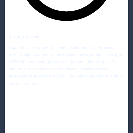
4 минут чтения
Украинская теннисистка Элина Свитолина пробилась в
четвертьфинал престижного травяного турнира категории
WTA 500, который проходит в Берлине. На стадии 1/8
финала она уверенно разобралась с хозяйкой корта,
немецкой теннисисткой Евой Лис, оформив победу в двух
сетах - 6:3, 6:2.