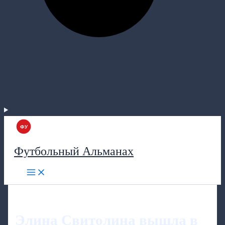
Футбольный Альманах
Элина Свитолина вышла в