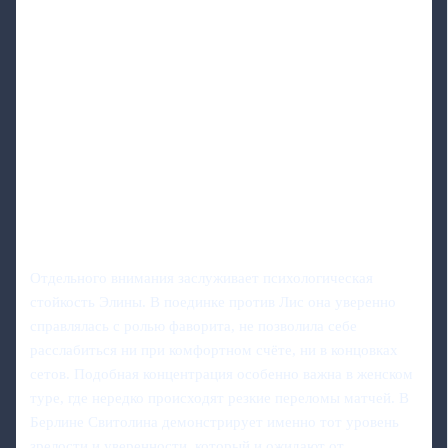
Отдельного внимания заслуживает психологическая
стойкость Элины. В поединке против Лис она уверенно
справлялась с ролью фаворита, не позволила себе
расслабиться ни при комфортном счёте, ни в концовках
сетов. Подобная концентрация особенно важна в женском
туре, где нередко происходят резкие переломы матчей. В
Берлине Свитолина демонстрирует именно тот уровень
зрелости и уверенности, который и ожидают от