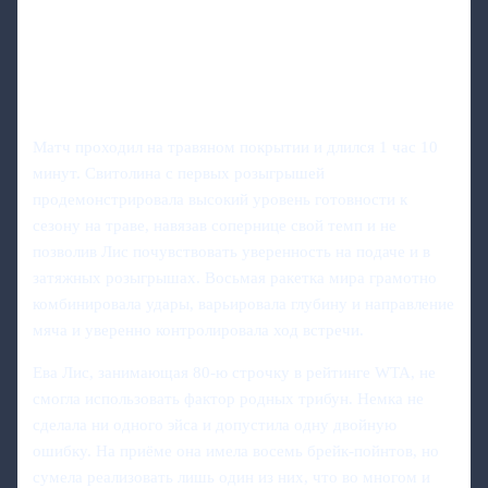
Матч проходил на травяном покрытии и длился 1 час 10
минут. Свитолина с первых розыгрышей
продемонстрировала высокий уровень готовности к
сезону на траве, навязав сопернице свой темп и не
позволив Лис почувствовать уверенность на подаче и в
затяжных розыгрышах. Восьмая ракетка мира грамотно
комбинировала удары, варьировала глубину и направление
мяча и уверенно контролировала ход встречи.
Ева Лис, занимающая 80-ю строчку в рейтинге WTA, не
смогла использовать фактор родных трибун. Немка не
сделала ни одного эйса и допустила одну двойную
ошибку. На приёме она имела восемь брейк-пойнтов, но
сумела реализовать лишь один из них, что во многом и