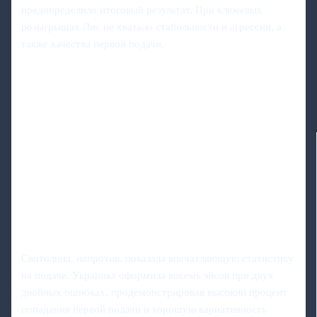
предопределило итоговый результат. При ключевых
розыгрышах Лис не хватало стабильности и агрессии, а
также качества первой подачи.
Свитолина, напротив, показала впечатляющую статистику
на подаче. Украинка оформила восемь эйсов при двух
двойных ошибках, продемонстрировав высокий процент
попадания первой подачи и хорошую вариативность