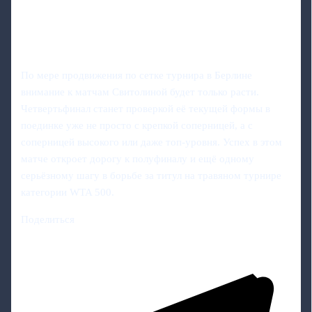
По мере продвижения по сетке турнира в Берлине
внимание к матчам Свитолиной будет только расти.
Четвертьфинал станет проверкой её текущей формы в
поединке уже не просто с крепкой соперницей, а с
соперницей высокого или даже топ-уровня. Успех в этом
матче откроет дорогу к полуфиналу и ещё одному
серьёзному шагу в борьбе за титул на травяном турнире
категории WTA 500.
Поделиться