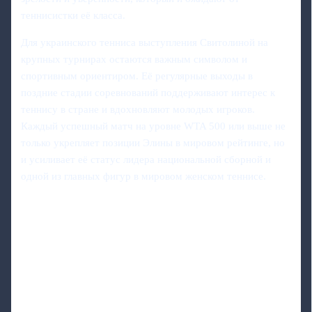
теннисистки её класса.
Для украинского тенниса выступления Свитолиной на
крупных турнирах остаются важным символом и
спортивным ориентиром. Её регулярные выходы в
поздние стадии соревнований поддерживают интерес к
теннису в стране и вдохновляют молодых игроков.
Каждый успешный матч на уровне WTA 500 или выше не
только укрепляет позиции Элины в мировом рейтинге, но
и усиливает её статус лидера национальной сборной и
одной из главных фигур в мировом женском теннисе.