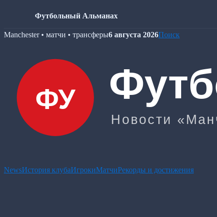
Футбольный Альманах
Skip
Manchester • матчи • трансферы
6 августа 2026
Поиск
to
content
News
История клуба
Игроки
Матчи
Рекорды и достижения