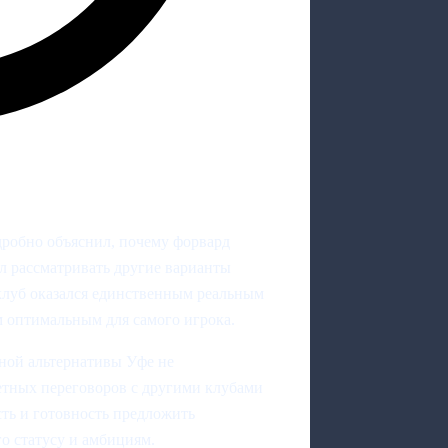
робно объяснил, почему форвард
л рассматривать другие варианты
 клуб оказался единственным реальным
м оптимальным для самого игрока.
зной альтернативы Уфе не
метных переговоров с другими клубами
ть и готовность предложить
го статусу и амбициям.