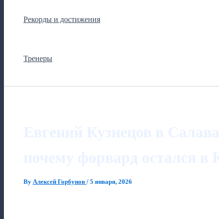
Рекорды и достижения
Тренеры
Евгений Кузнецов в Салав
почему форвард остался в 
By
Алексей Горбунов
/
5 января, 2026