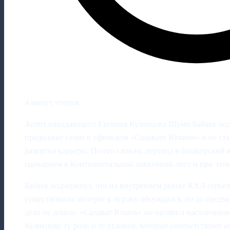
4 минут чтения
Агент нападающего Евгения Кузнецова Шуми Бабаев под
продолжит сезон в уфимском «Салавате Юлаеве» и не ста
развития карьеры. По его словам, переход в башкирский
сценарием в Континентальной хоккейной лиге и при это
Бабаев подчеркнул, что на внутреннем рынке КХЛ серье
существовало: интерес к игроку обсуждался, но до пред
дело не дошло. «Салават Юлаев» же проявил настойчивос
Кузнецову ту роль и те условия, которые соответствуют е