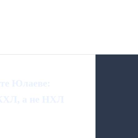
ате Юлаеве:
КХЛ, а не НХЛ