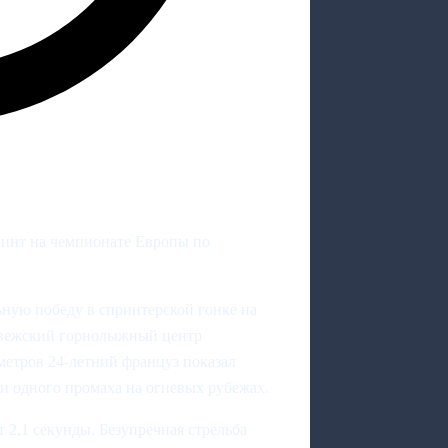
инт на чемпионате Европы по
ную победу в спринтерской гонке на
рвежский горнолыжный центр
етров 24‑летний француз показал
ни одного промаха на огневых рубежах.
 2,1 секунды. Безупречная стрельба