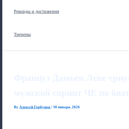
Рекорды и достижения
Тренеры
Француз Дамьен Леве три
мужской спринт ЧЕ по биат
By
Алексей Горбунов
/
30 января, 2026