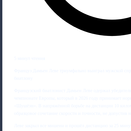
5 минут чтения
Француз Дамьен Леве триумфально выиграл мужской спр
биатлону
Французский биатлонист Дамьен Леве одержал убедитель
чемпионате Европы, который в 2026 году принимает но
«Шушёэн». В напряжённой борьбе на дистанции 10 килом
образцовое сочетание скорости и точности, не допустив 
Леве закрыл все мишени и прошёл дистанцию за 25 минут