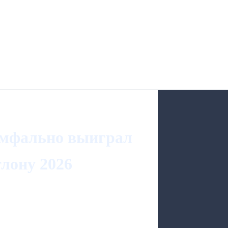
умфально выиграл
лону 2026