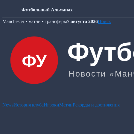
Футбольный Альманах
Skip
Manchester • матчи • трансферы
7 августа 2026
Поиск
to
content
News
История клуба
Игроки
Матчи
Рекорды и достижения