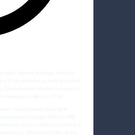
тории, переписав рекорд, который
в 29 лет добрался до девятой золотой
р. Его очередной триумф состоялся 15
гии выиграл эстафету 4×7,5 км.
лей – принадлежала сразу трём
ровавший на Играх с 1992 по 1998
пийские титулы с 1998-го по 2014-й, и
импиадах с 2002-го по 2018-й. Клебо