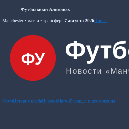
Футбольный Альманах
Skip
Manchester • матчи • трансферы
7 августа 2026
Поиск
to
content
News
История клуба
Игроки
Матчи
Рекорды и достижения