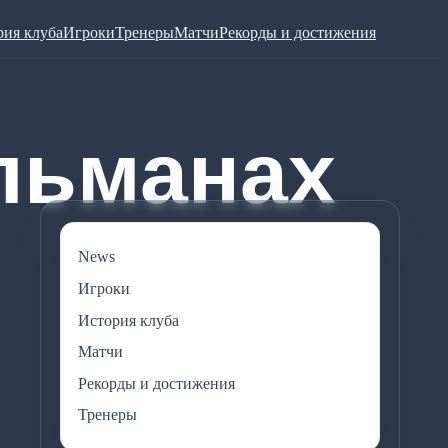
рия клуба
Игроки
Тренеры
Матчи
Рекорды и достижения
News
Игроки
История клуба
Матчи
Рекорды и достижения
Тренеры