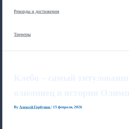
Рекорды и достижения
Тренеры
Клебо – самый титулованн
олимпиец в истории Олим
By
Алексей Горбунов
/
15 февраля, 2026