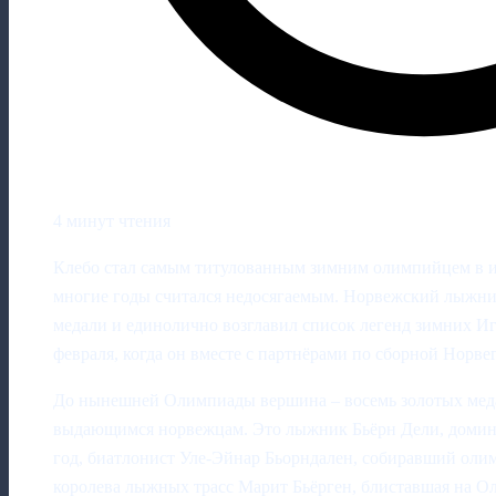
4 минут чтения
Клебо стал самым титулованным зимним олимпийцем в ис
многие годы считался недосягаемым. Норвежский лыжник 
медали и единолично возглавил список легенд зимних Иг
февраля, когда он вместе с партнёрами по сборной Норве
До нынешней Олимпиады вершина – восемь золотых меда
выдающимся норвежцам. Это лыжник Бьёрн Дели, домини
год, биатлонист Уле-Эйнар Бьорндален, собиравший олим
королева лыжных трасс Марит Бьёрген, блиставшая на Ол