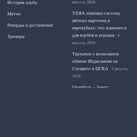
августа, 2026
История клуба
УЕФА изменил систему
Матчи
жёлтых карточек в
Рекорды и достижения
еврокубках: что изменится
для клубов и игроков
4
Тренеры
августа, 2026
Тарханов о возможном
обмене Игдисамова на
Слуцкого в ЦСКА
3 августа,
2026
Оренбург – Зенит:
стартовые составы и
тактика на матч второго
тура РПЛ
2 августа, 2026
Флик о будущем Феррана
Торреса в «Барселоне» и
его роли в новом сезоне
1