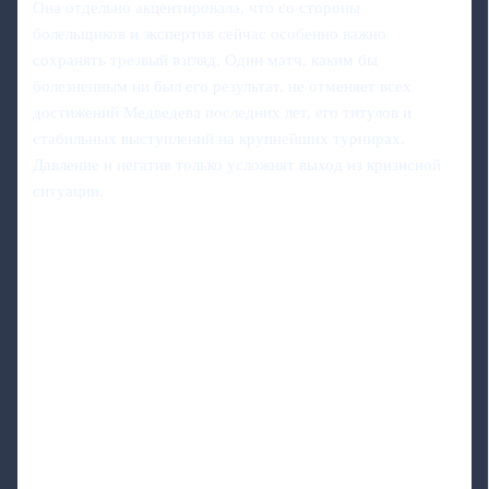
Она отдельно акцентировала, что со стороны
болельщиков и экспертов сейчас особенно важно
сохранять трезвый взгляд. Один матч, каким бы
болезненным ни был его результат, не отменяет всех
достижений Медведева последних лет, его титулов и
стабильных выступлений на крупнейших турнирах.
Давление и негатив только усложнят выход из кризисной
ситуации.