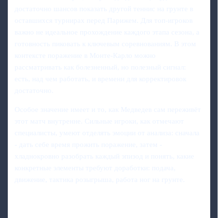
достаточно шансов показать другой теннис на грунте в
оставшихся турнирах перед Парижем. Для топ-игроков
важно не идеальное прохождение каждого этапа сезона, а
готовность пиковать к ключевым соревнованиям. В этом
контексте поражение в Монте-Карло можно
рассматривать как болезненный, но полезный сигнал:
есть, над чем работать, и времени для корректировок
достаточно.
Особое значение имеет и то, как Медведев сам переживёт
этот матч внутренне. Сильные игроки, как отмечают
специалисты, умеют отделять эмоции от анализа: сначала
- дать себе время прожить поражение, затем -
хладнокровно разобрать каждый эпизод и понять, какие
конкретные элементы требуют доработки: подача,
движение, тактика розыгрыша, работа ног на грунте.