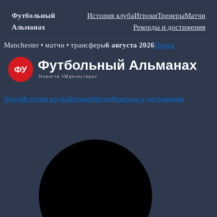
Футбольный
История клуба
Игроки
Тренеры
Матчи
Альманах
Рекорды и достижения
Skip
Manchester • матчи • трансферы
6 августа 2026
Поиск
to
content
News
История клуба
Игроки
Матчи
Рекорды и достижения