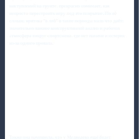
выступлений на грунте, прекрасно понимает, как
непросто перестроить игру под это покрытие. По её
словам, критика "в лоб" в такие периоды мало что даёт:
значительно важнее конструктивный анализ и рабочая
атмосфера вокруг спортсмена, где нет паники и истерик
из-за одного провала.
Также она намекнула, что у Медведева ещё будет