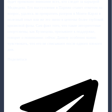
будет приковано внимание всех, кто следит за карьерой
Медведева. Его выступление в Париже станет ответом на
вопрос, удалось ли превратить разгром в Монте-Карло в
полезный опыт или же это звено в цепочке более глубокой
кризисной фазы. Сам факт того, что такие авторитетные
спортсмены, как Кузнецова, призывают к поддержке,
говорит о понимании: сейчас Данилу особенно важно
чувствовать, что его не списывают после одного плохого
дня.
Поделиться