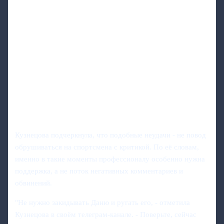
Кузнецова подчеркнула, что подобные неудачи - не повод
обрушиваться на спортсмена с критикой. По её словам,
именно в такие моменты профессионалу особенно нужна
поддержка, а не поток негативных комментариев и
обвинений.
"Не нужно закидывать Даню и ругать его, - отметила
Кузнецова в своём телеграм-канале. - Поверьте, сейчас