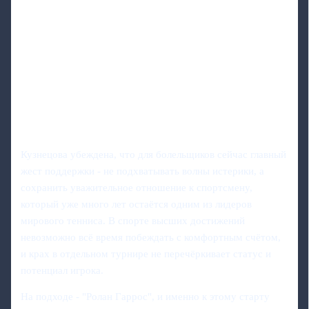
Кузнецова убеждена, что для болельщиков сейчас главный
жест поддержки - не подхватывать волны истерики, а
сохранить уважительное отношение к спортсмену,
который уже много лет остаётся одним из лидеров
мирового тенниса. В спорте высших достижений
невозможно всё время побеждать с комфортным счётом,
и крах в отдельном турнире не перечёркивает статус и
потенциал игрока.
На подходе - "Ролан Гаррос", и именно к этому старту