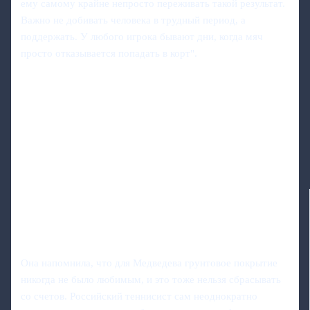
ему самому крайне непросто переживать такой результат.
Важно не добивать человека в трудный период, а
поддержать. У любого игрока бывают дни, когда мяч
просто отказывается попадать в корт".
Она напомнила, что для Медведева грунтовое покрытие
никогда не было любимым, и это тоже нельзя сбрасывать
со счетов. Российский теннисист сам неоднократно