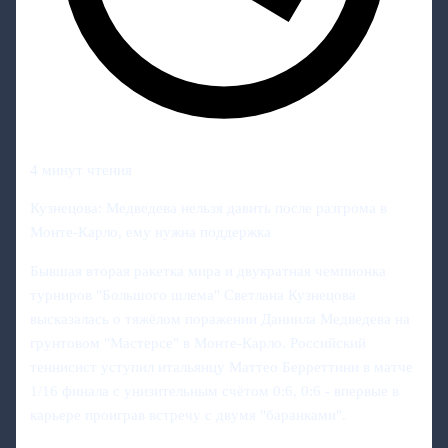
4 минут чтения
Кузнецова: Медведева нельзя давить после разгрома в
Монте-Карло, ему нужна поддержка
Бывшая вторая ракетка мира и двукратная чемпионка
турниров "Большого шлема" Светлана Кузнецова
высказалась о тяжёлом поражении Даниила Медведева на
грунтовом "Мастерсе" в Монте-Карло. Российский
теннисист уступил итальянцу Маттео Берреттини в матче
1/16 финала с унизительным счётом 0:6, 0:6 - впервые в
карьере проиграв встречу с двумя "баранками".