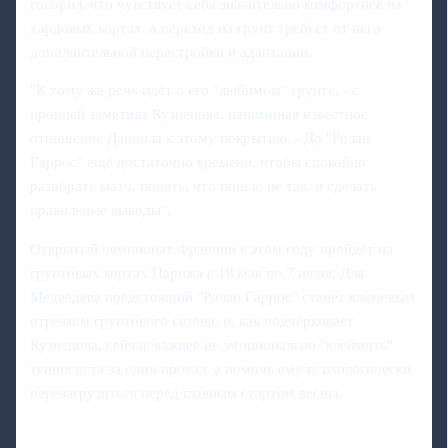
говорил, что чувствует себя значительно комфортнее на
хардовых кортах, а переход на грунт требует от него
дополнительной перестройки и адаптации.
"К тому же речь идёт о его "любимом" грунте, - с
иронией заметила Кузнецова, напоминая известное
отношение Даниила к этому покрытию. - До "Ролан
Гаррос" ещё достаточно времени, чтобы спокойно
разобрать матч, понять, что пошло не так, и сделать
правильные выводы".
Открытый чемпионат Франции в этом году пройдёт на
грунтовых кортах Парижа с 18 мая по 7 июня. Для
Медведева предстоящий "Ролан Гаррос" станет ключевым
отрезком грунтового сезона, и, как подчёркивает
Кузнецова, сейчас важнее не эмоционально "клеймить"
теннисиста за один провал, а помочь ему психологически
перезагрузиться перед главным стартом весны.