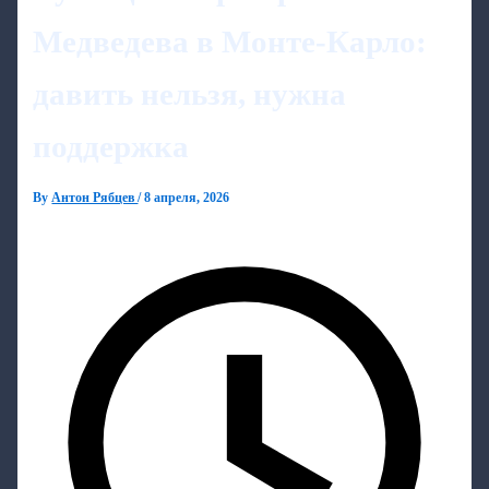
Медведева в Монте‑Карло:
давить нельзя, нужна
поддержка
By
Антон Рябцев
/
8 апреля, 2026