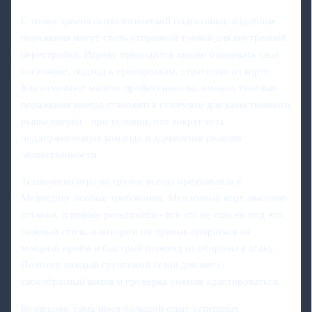
С точки зрения психологической подготовки, подобные
поражения могут стать отправной точкой для внутренней
перестройки. Игроку приходится заново оценивать своё
состояние, подход к тренировкам, стратегию на корте.
Как отмечают многие профессионалы, именно тяжёлые
поражения иногда становятся стимулом для качественного
рывка вперёд - при условии, что вокруг есть
поддерживающая команда и адекватная реакция
общественности.
Технически игра на грунте всегда предъявляла к
Медведеву особые требования. Медленный корт, высокие
отскоки, длинные розыгрыши - всё это не совсем под его
базовый стиль, в котором он привык опираться на
мощный приём и быстрый переход из обороны в атаку.
Поэтому каждый грунтовый сезон для него -
своеобразный вызов и проверка умения адаптироваться.
Кузнецова, сама имея большой опыт успешных