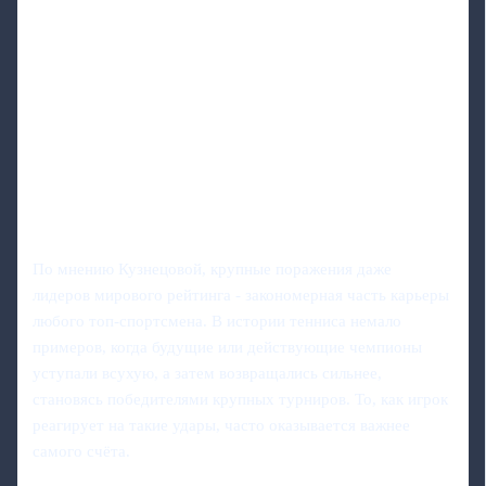
По мнению Кузнецовой, крупные поражения даже
лидеров мирового рейтинга - закономерная часть карьеры
любого топ-спортсмена. В истории тенниса немало
примеров, когда будущие или действующие чемпионы
уступали всухую, а затем возвращались сильнее,
становясь победителями крупных турниров. То, как игрок
реагирует на такие удары, часто оказывается важнее
самого счёта.