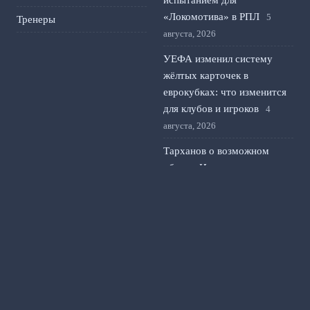
испытанием для
«Локомотива» в РПЛ
5
Тренеры
августа, 2026
УЕФА изменил систему
жёлтых карточек в
еврокубках: что изменится
для клубов и игроков
4
августа, 2026
Тарханов о возможном
обмене Игдисамова на
Слуцкого в ЦСКА
3 августа,
2026
Оренбург – Зенит:
стартовые составы и
тактика на матч второго
тура РПЛ
2 августа, 2026
© 2026 Футбольный Альманах
Новости «Манчестера»