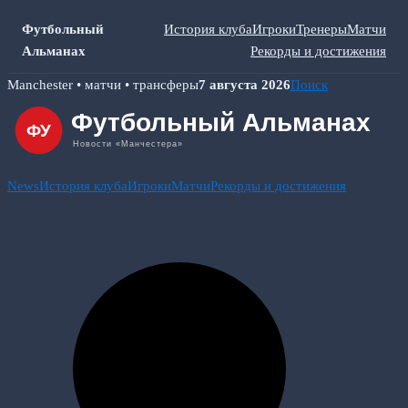
Футбольный
История клуба
Игроки
Тренеры
Матчи
Альманах
Рекорды и достижения
Skip
Manchester • матчи • трансферы
7 августа 2026
Поиск
to
content
News
История клуба
Игроки
Матчи
Рекорды и достижения