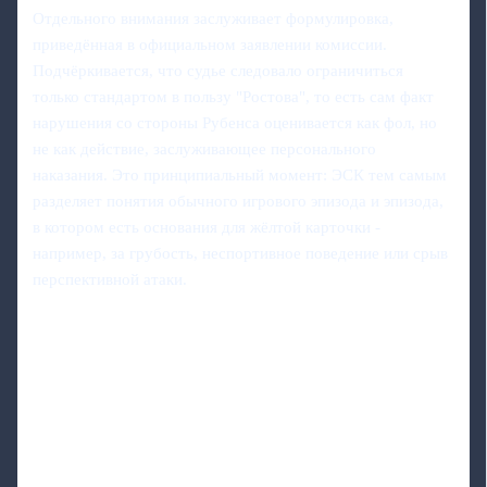
Отдельного внимания заслуживает формулировка,
приведённая в официальном заявлении комиссии.
Подчёркивается, что судье следовало ограничиться
только стандартом в пользу "Ростова", то есть сам факт
нарушения со стороны Рубенса оценивается как фол, но
не как действие, заслуживающее персонального
наказания. Это принципиальный момент: ЭСК тем самым
разделяет понятия обычного игрового эпизода и эпизода,
в котором есть основания для жёлтой карточки -
например, за грубость, неспортивное поведение или срыв
перспективной атаки.