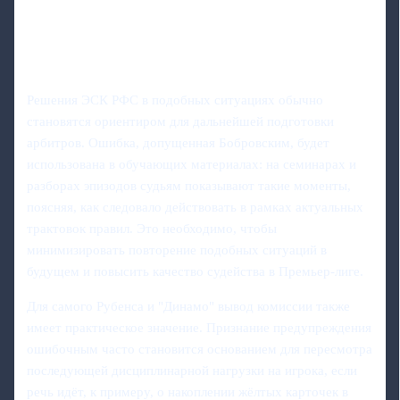
Решения ЭСК РФС в подобных ситуациях обычно
становятся ориентиром для дальнейшей подготовки
арбитров. Ошибка, допущенная Бобровским, будет
использована в обучающих материалах: на семинарах и
разборах эпизодов судьям показывают такие моменты,
поясняя, как следовало действовать в рамках актуальных
трактовок правил. Это необходимо, чтобы
минимизировать повторение подобных ситуаций в
будущем и повысить качество судейства в Премьер‑лиге.
Для самого Рубенса и "Динамо" вывод комиссии также
имеет практическое значение. Признание предупреждения
ошибочным часто становится основанием для пересмотра
последующей дисциплинарной нагрузки на игрока, если
речь идёт, к примеру, о накоплении жёлтых карточек в