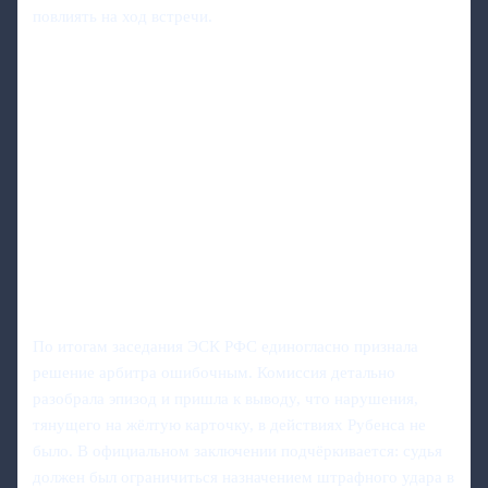
повлиять на ход встречи.
По итогам заседания ЭСК РФС единогласно признала
решение арбитра ошибочным. Комиссия детально
разобрала эпизод и пришла к выводу, что нарушения,
тянущего на жёлтую карточку, в действиях Рубенса не
было. В официальном заключении подчёркивается: судья
должен был ограничиться назначением штрафного удара в