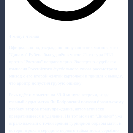
4 минут чтения
Официально подтверждено: полузащитник московского
"Динамо" Рубенс был удалён в матче 21‑го тура РПЛ
против "Ростова" неправомерно. Экспертно‑судейская
комиссия Российского футбольного союза рассмотрела
эпизод с его второй жёлтой карточкой и пришла к выводу,
что арбитр допустил грубую ошибку.
Речь идёт о моменте на 39‑й минуте встречи, когда
главный судья матча Ян Бобровский показал бразильскому
хавбеку второе предупреждение, автоматически
превратившееся в удаление. На тот момент "Динамо" уже
играло важный с точки зрения турнирной борьбы матч, и
потеря игрока в середине первого тайма могла серьёзно