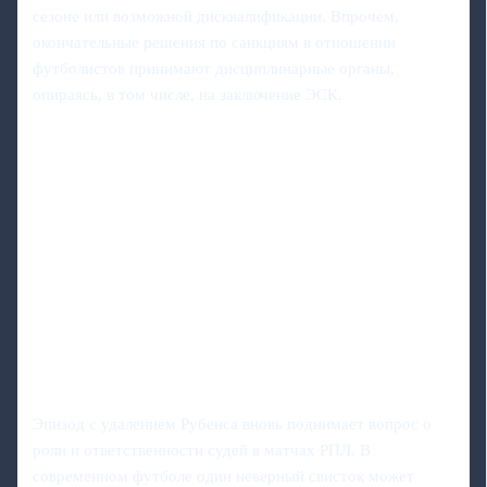
сезоне или возможной дисквалификации. Впрочем,
окончательные решения по санкциям в отношении
футболистов принимают дисциплинарные органы,
опираясь, в том числе, на заключение ЭСК.
Эпизод с удалением Рубенса вновь поднимает вопрос о
роли и ответственности судей в матчах РПЛ. В
современном футболе один неверный свисток может