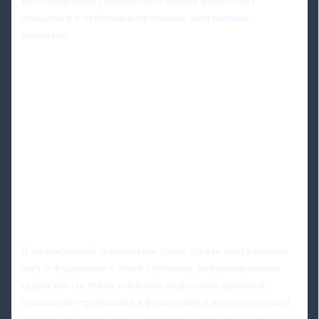
восстановлении справедливой оценки конкретных
эпизодов и в публичном признании допущенных
промахов.
В долгосрочной перспективе такие случаи подталкивают
лигу и федерацию к более глубокому реформированию
судейской системы: усилению подготовки арбитров,
повышению требований к физической и психологической
готовности, внедрению современных методик анализа