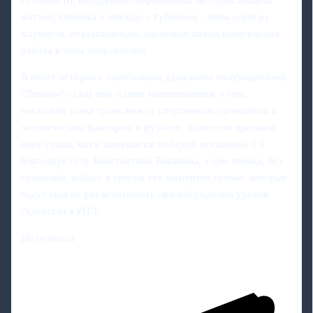
матчей. Ошибка в эпизоде с Рубенсом - лишь один из
маркеров, показывающих, насколько важна комплексная
работа в этом направлении.
В итоге история с ошибочным удалением полузащитника
"Динамо" стала ещё одним напоминанием о том,
насколько тонка грань между спортивным принципом и
человеческим фактором в футболе. Комиссия признала
вину судьи, матч завершился победой москвичей 1:0
благодаря голу Константина Тюкавина, а сам эпизод, без
сомнений, войдёт в список тех моментов сезоне, которые
будут ещё не раз вспоминать при обсуждении уровня
судейства в РПЛ.
Поделиться