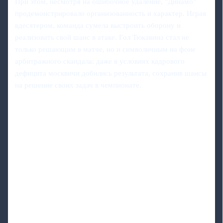
При этом, несмотря на ошибочное удаление, "Динамо"
продемонстрировало организованность и характер. Играя
вдесятером, команда сумела выстроить оборону и
реализовать свой шанс в атаке. Гол Тюкавина стал не
только решающим в матче, но и символичным на фоне
арбитражного скандала: даже в условиях кадрового
дефицита москвичи добились результата, сохранив шансы
на решение своих задач в чемпионате.