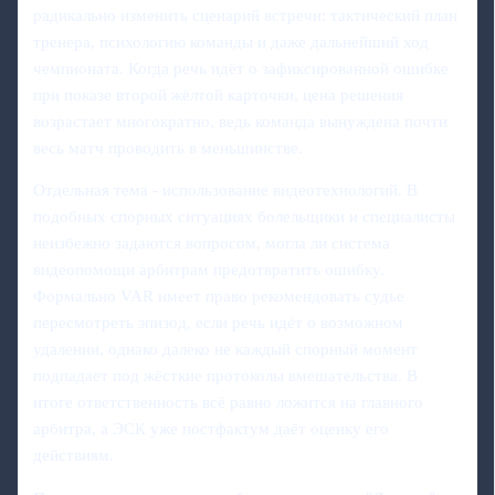
радикально изменить сценарий встречи: тактический план
тренера, психологию команды и даже дальнейший ход
чемпионата. Когда речь идёт о зафиксированной ошибке
при показе второй жёлтой карточки, цена решения
возрастает многократно, ведь команда вынуждена почти
весь матч проводить в меньшинстве.
Отдельная тема - использование видеотехнологий. В
подобных спорных ситуациях болельщики и специалисты
неизбежно задаются вопросом, могла ли система
видеопомощи арбитрам предотвратить ошибку.
Формально VAR имеет право рекомендовать судье
пересмотреть эпизод, если речь идёт о возможном
удалении, однако далеко не каждый спорный момент
подпадает под жёсткие протоколы вмешательства. В
итоге ответственность всё равно ложится на главного
арбитра, а ЭСК уже постфактум даёт оценку его
действиям.