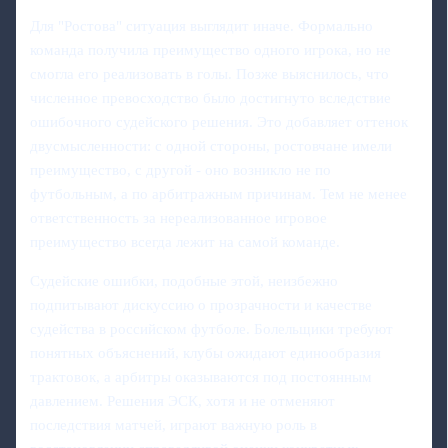
Для "Ростова" ситуация выглядит иначе. Формально
команда получила преимущество одного игрока, но не
смогла его реализовать в голы. Позже выяснилось, что
численное превосходство было достигнуто вследствие
ошибочного судейского решения. Это добавляет оттенок
двусмысленности: с одной стороны, ростовчане имели
преимущество, с другой - оно возникло не по
футбольным, а по арбитражным причинам. Тем не менее
ответственность за нереализованное игровое
преимущество всегда лежит на самой команде.
Судейские ошибки, подобные этой, неизбежно
подпитывают дискуссию о прозрачности и качестве
судейства в российском футболе. Болельщики требуют
понятных объяснений, клубы ожидают единообразия
трактовок, а арбитры оказываются под постоянным
давлением. Решения ЭСК, хотя и не отменяют
последствия матчей, играют важную роль в