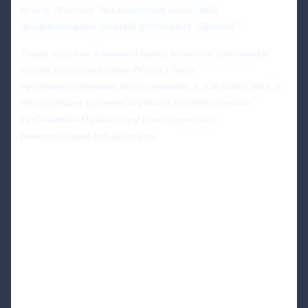
пользу "Ростова" без вынесения каких‑либо
дисциплинарных санкций футболисту "Динамо".
Таким образом, ключевой вывод комиссии однозначен:
второе предупреждение Рубенсу было
продемонстрировано необоснованно, а, следовательно, и
последующее удаление игрока не соответствовало
требованиям Правил игры и методическим
рекомендациям для арбитров.