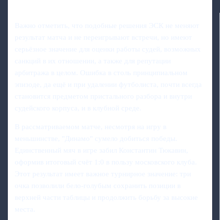
Важно отметить, что подобные решения ЭСК не меняют
результат матча и не переигрывают встречи, но имеют
серьёзное значение для оценки работы судей, возможных
санкций в их отношении, а также для репутации
арбитража в целом. Ошибка в столь принципиальном
эпизоде, да ещё и при удалении футболиста, почти всегда
становится предметом пристального разбора и внутри
судейского корпуса, и в клубной среде.
В рассматриваемом матче, несмотря на игру в
меньшинстве, "Динамо" сумело добиться победы.
Единственный мяч в игре забил Константин Тюкавин,
оформив итоговый счёт 1:0 в пользу московского клуба.
Этот результат имеет важное турнирное значение: три
очка позволили бело‑голубым сохранить позиции в
верхней части таблицы и продолжить борьбу за высокие
места.