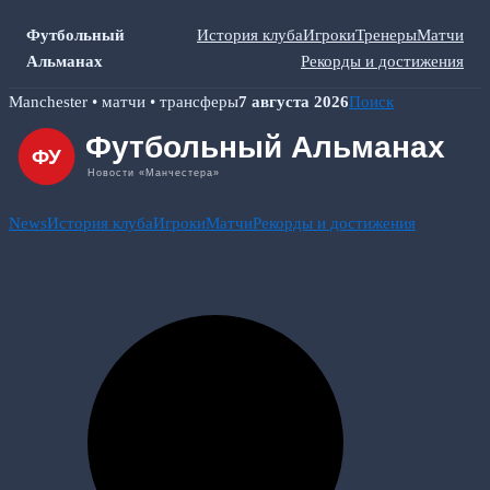
Футбольный
История клуба
Игроки
Тренеры
Матчи
Альманах
Рекорды и достижения
Skip
Manchester • матчи • трансферы
7 августа 2026
Поиск
to
content
News
История клуба
Игроки
Матчи
Рекорды и достижения