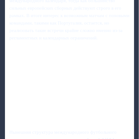
международного календаря, тогда как большинство
сильных европейских сборных действуют строго в его
рамках. В итоге интерес к возможным матчам с топовыми
командами, такими как Португалия, остается, но
реализовать такие встречи крайне сложно именно из-за
регламентных и календарных ограничений.
Нынешняя структура международного футбольного