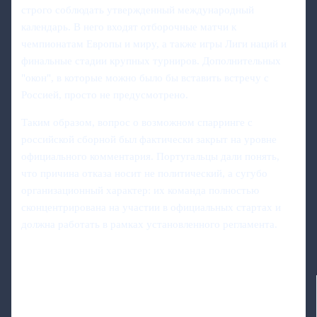
строго соблюдать утвержденный международный
календарь. В него входят отборочные матчи к
чемпионатам Европы и миру, а также игры Лиги наций и
финальные стадии крупных турниров. Дополнительных
"окон", в которые можно было бы вставить встречу с
Россией, просто не предусмотрено.
Таким образом, вопрос о возможном спарринге с
российской сборной был фактически закрыт на уровне
официального комментария. Португальцы дали понять,
что причина отказа носит не политический, а сугубо
организационный характер: их команда полностью
сконцентрирована на участии в официальных стартах и
должна работать в рамках установленного регламента.