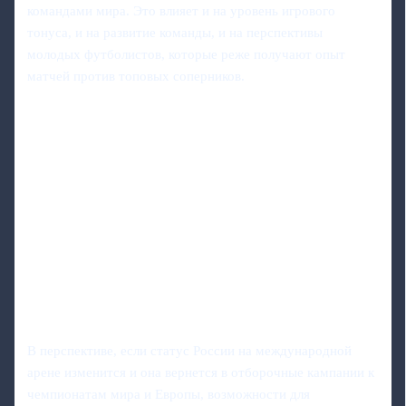
командами мира. Это влияет и на уровень игрового
тонуса, и на развитие команды, и на перспективы
молодых футболистов, которые реже получают опыт
матчей против топовых соперников.
В перспективе, если статус России на международной
арене изменится и она вернется в отборочные кампании к
чемпионатам мира и Европы, возможности для