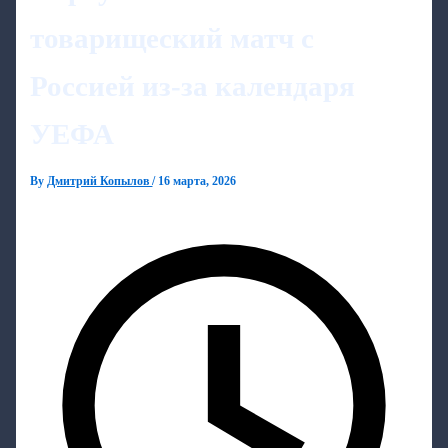
товарищеский матч с
Россией из‑за календаря
УЕФА
By
Дмитрий Копылов
/
16 марта, 2026