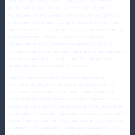
сезона устроена так, что каждая дата "окна" ФИФА
расписана заранее. Сборные используют их для
официальных отборочных матчей, игр Лиги наций или
подготовки к крупным турнирам. Даже когда формально
матч имеет статус товарищеского, он чаще всего вписан в
подготовительный цикл к конкретному турниру, и
тренерские штабы планируют соперников задолго до
начала сезона. В этих условиях "вклиниться" внеплановой
встрече с командой, не участвующей в официальных
соревнованиях, практически невозможно.
Важно учитывать и спортивную составляющую.
Большинство ведущих сборных Европы выстраивают
стратегию подготовки с прицелом на максимальный
уровень конкуренции в матчах и использование игр для
отработки тактических решений именно под ближайшие
официальные турниры. Португалия, стабильно входящая в
число фаворитов континентальных и мировых первенств,
не является исключением: каждая игра рассматривается