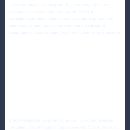
занят официальными играми. Было подчеркнуто, что
команды, выступающие под эгидой УЕФА в
квалификационных и финальных стадиях турниров, не
располагают свободными датами для организации
товарищеских матчей вне уже утвержденного расписания.
В португальской стороне уточнили, что национальные
сборные, участвующие в соревнованиях УЕФА, обязаны