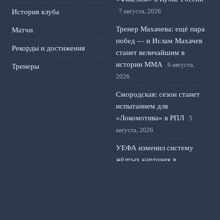
7 августа, 2026
История клуба
Тренер Махачева: ещё пара
Матчи
побед — и Ислам Махачев
Рекорды и достижения
станет величайшим в
истории ММА
6 августа,
Тренеры
2026
Смородская: сезон станет
испытанием для
«Локомотива» в РПЛ
5
августа, 2026
УЕФА изменил систему
жёлтых карточек в
еврокубках: что изменится
для клубов и игроков
4
августа, 2026
Тарханов о возможном