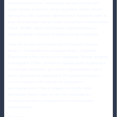
организации встреч с командами уровня Португалии
существенно возрастут. Тогда подобные матчи смогут
проходить либо в рамках официальных турниров, либо в
виде полноценных контрольных игр внутри утвержденных
"окон" ФИФА, когда обе стороны заинтересованы в
равноправном и заранее спланированном спарринге.
Пока же, исходя из позиции португальской стороны,
вопрос о товарищеском поединке между сборными
Португалии и России остается закрытым. Четкая привязка
к календарю УЕФА, приоритет официальных турниров и
отсутствие свободных дат делают организацию такого
матча практически нереальной. Российской команде, с
учетом текущих обстоятельств, приходится
адаптироваться к этим условиям и строить свою
программу подготовки за счет тех соперников, с
которыми реально договориться в существующих
ограничениях.
Поделиться