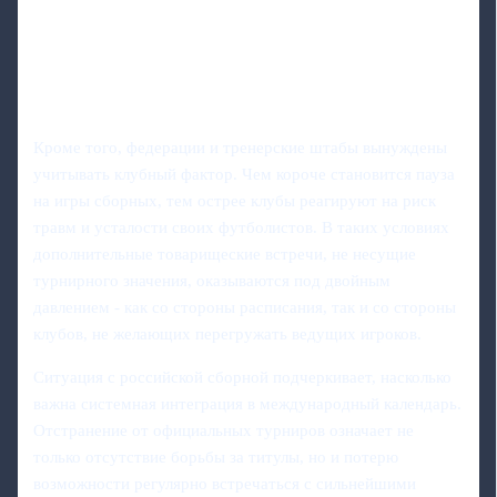
Кроме того, федерации и тренерские штабы вынуждены
учитывать клубный фактор. Чем короче становится пауза
на игры сборных, тем острее клубы реагируют на риск
травм и усталости своих футболистов. В таких условиях
дополнительные товарищеские встречи, не несущие
турнирного значения, оказываются под двойным
давлением - как со стороны расписания, так и со стороны
клубов, не желающих перегружать ведущих игроков.
Ситуация с российской сборной подчеркивает, насколько
важна системная интеграция в международный календарь.
Отстранение от официальных турниров означает не
только отсутствие борьбы за титулы, но и потерю
возможности регулярно встречаться с сильнейшими