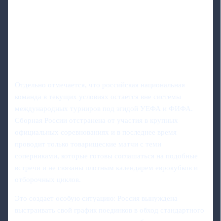
Отдельно отмечается, что российская национальная
команда в текущих условиях остается вне системы
международных турниров под эгидой УЕФА и ФИФА.
Сборная России отстранена от участия в крупных
официальных соревнованиях и в последнее время
проводит только товарищеские матчи с теми
соперниками, которые готовы соглашаться на подобные
встречи и не связаны плотным календарем еврокубков и
отборочных циклов.
Это создает особую ситуацию: Россия вынуждена
выстраивать свой график поединков в обход стандартного