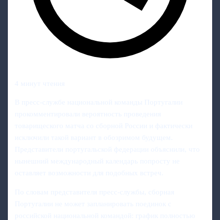
4 минут чтения
В пресс-службе национальной команды Португалии
прокомментировали вероятность проведения
товарищеского матча со сборной России и фактически
исключили такой вариант в обозримом будущем.
Представители португальской федерации объяснили, что
нынешний международный календарь попросту не
оставляет возможности для подобных встреч.
По словам представителя пресс-службы, сборная
Португалии не может запланировать поединок с
российской национальной командой: график полностью