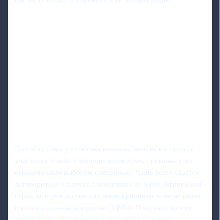
как часть большого проекта, а не разовая акция.
При этом сама российская команда, находясь в статусе
участника только товарищеских встреч, сталкивается с
ограниченным выбором соперников. Чаще всего удается
договориться о матчах с командами из Азии, Африки или
стран, которые по тем или иным причинам тоже не имеют
плотного календаря в рамках УЕФА. Поединки против
европейских топ-сборных в нынешних условиях