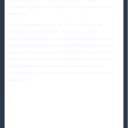
становятся редкостью и требуют совпадения множества
факторов.
Для болельщиков идея матча Россия - Португалия
выглядит привлекательной: это встреча с яркой
атакующей командой, в составе которой традиционно
выступает целая плеяда звезд европейского уровня. Но
реальность международного футбола сегодня такова, что
интерес публики и медийная привлекательность матча
уже не являются достаточным основанием для его
организации, если он не вписывается в строгие рамки
календаря.