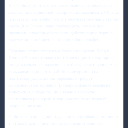
Для Соболенко этот матч - возможность окончательно
закрыть незавершённую историю с поражением 2018 года
и доказать самой себе, что тот результат был лишь этапом
роста. Для Осаки - шанс подтвердить, что она по-
прежнему способна обыгрывать действующую первую
ракетку мира и бороться за крупнейшие трофеи.
Отдельно стоит отметить и фактор покрытия. Хард в
Индиан-Уэллсе отличается от многих других турниров:
он чуть медленнее классических быстрых площадок, мяч
отскакивает выше, что даёт больше времени на
подготовку удара, но одновременно требует
выносливости и терпения. В таких условиях важны не
только сила и скорость, но и умение грамотно
выстраивать розыгрыши, варьировать темп и менять
направление атак.
Соболенко в последние годы заметно прибавила именно в
тактике: стала чаще пользоваться вариативностью,