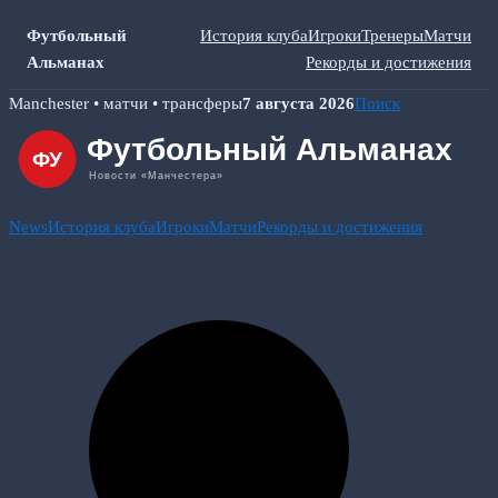
Футбольный
История клуба
Игроки
Тренеры
Матчи
Альманах
Рекорды и достижения
Skip
Manchester • матчи • трансферы
7 августа 2026
Поиск
to
content
News
История клуба
Игроки
Матчи
Рекорды и достижения