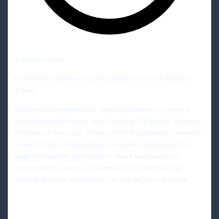
5 минут чтения
Соболенко нацелилась взять реванш у Осаки в Индиан-
Уэллсе
Белорусская теннисистка Арина Соболенко настроена
предельно решительно перед матчем 1/8 финала турнира
в Индиан-Уэллсе, где ей предстоит встретиться с японкой
Наоми Осакой. В преддверии поединка первая ракетка
мира откровенно рассказала о своих ожиданиях от
предстоящего матча и вспомнила их единственную
личную встречу, которая до сих пор не дает ей покоя.