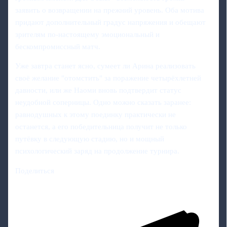
заявить о возвращении на прежний уровень. Оба мотива
придают дополнительный градус напряжения и обещают
зрителям по-настоящему эмоциональный и
бескомпромиссный матч.
Уже завтра станет ясно, сумеет ли Арина реализовать
своё желание "отомстить" за поражение четырёхлетней
давности, или же Наоми вновь подтвердит статус
неудобной соперницы. Одно можно сказать заранее:
равнодушных к этому поединку практически не
останется, а его победительница получит не только
путёвку в следующую стадию, но и мощный
психологический заряд на продолжение турнира.
Поделиться