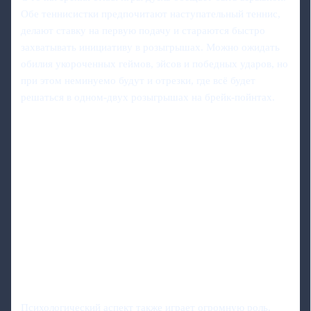
Обе теннисистки предпочитают наступательный теннис,
делают ставку на первую подачу и стараются быстро
захватывать инициативу в розыгрышах. Можно ожидать
обилия укороченных геймов, эйсов и победных ударов, но
при этом неминуемо будут и отрезки, где всё будет
решаться в одном-двух розыгрышах на брейк-пойнтах.
Психологический аспект также играет огромную роль.