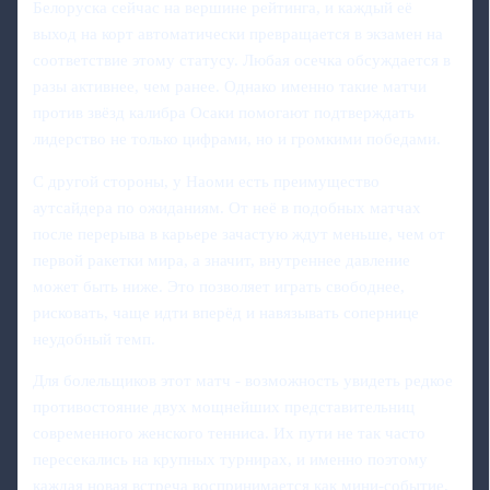
Белоруска сейчас на вершине рейтинга, и каждый её
выход на корт автоматически превращается в экзамен на
соответствие этому статусу. Любая осечка обсуждается в
разы активнее, чем ранее. Однако именно такие матчи
против звёзд калибра Осаки помогают подтверждать
лидерство не только цифрами, но и громкими победами.
С другой стороны, у Наоми есть преимущество
аутсайдера по ожиданиям. От неё в подобных матчах
после перерыва в карьере зачастую ждут меньше, чем от
первой ракетки мира, а значит, внутреннее давление
может быть ниже. Это позволяет играть свободнее,
рисковать, чаще идти вперёд и навязывать сопернице
неудобный темп.
Для болельщиков этот матч - возможность увидеть редкое
противостояние двух мощнейших представительниц
современного женского тенниса. Их пути не так часто
пересекались на крупных турнирах, и именно поэтому
каждая новая встреча воспринимается как мини-событие.