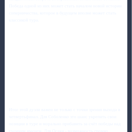
Победа одной из них может стать началом новой истории
соперничества, которое в будущем вполне может стать
классикой тура.
Итог этой дуэли важен не только с точки зрения выхода в
четвертьфинал. Для Соболенко это шанс укрепить свои
позиции в туре и морально прибавить за счёт победы над
громким именем. Для Осаки - возможность громко