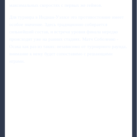
максимальных скоростях с первых же геймов.
Для турнира в Индиан-Уэллсе это противостояние имеет
особое значение. Здесь традиционно собирается
сильнейший состав, и встречи уровня финала нередко
происходят уже на ранних стадиях. Матч Соболенко -
Осака как раз из таких: независимо от турнирного раунда,
внимание к нему будет сопоставимо с решающими
играми.