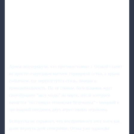
Арина подчеркнула, что противостояние с Осакой станет
не просто очередным матчем турнирной сетки, а ярким
событием, где переплетутся стиль, эмоции и
принципиальность. По её словам, болельщиков ждет
своеобразное "шоу моды" на корте, после которого
начнётся "настоящая теннисная безуминка" - мощный и
зрелищный поединок двух агрессивных игрокниц.
Белоруска не скрывает, что воспринимает этот матч как
шанс вернуть долг сопернице. Осака уже однажды