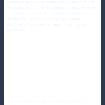
включать в арсенал более острые углы, менять ритм и не
бояться переходить к более длинным розыгрышам, если
того требует ситуация. Это может стать её козырем в
противостоянии с Осакой, которая традиционно
чувствует себя комфортнее в динамичных, быстрых
розыгрышах.
Не стоит забывать и о давлении статуса фаворита.