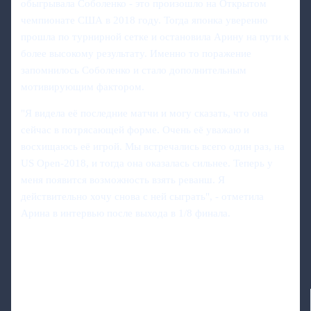
обыгрывала Соболенко - это произошло на Открытом
чемпионате США в 2018 году. Тогда японка уверенно
прошла по турнирной сетке и остановила Арину на пути к
более высокому результату. Именно то поражение
запомнилось Соболенко и стало дополнительным
мотивирующим фактором.
"Я видела её последние матчи и могу сказать, что она
сейчас в потрясающей форме. Очень её уважаю и
восхищаюсь её игрой. Мы встречались всего один раз, на
US Open-2018, и тогда она оказалась сильнее. Теперь у
меня появится возможность взять реванш. Я
действительно хочу снова с ней сыграть", - отметила
Арина в интервью после выхода в 1/8 финала.