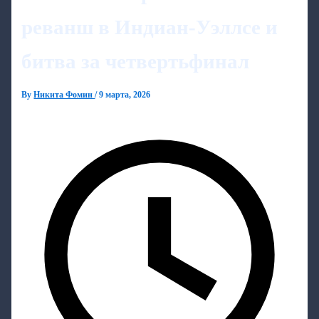
реванш в Индиан-Уэллсе и
битва за четвертьфинал
By
Никита Фомин
/
9 марта, 2026