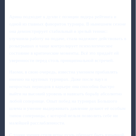
Арина подходит к дуэли с позиции лидера рейтинга и
одной из главных фавориток турнира. В нынешнем сезоне
она демонстрирует стабильный и зрелый теннис:
улучшила работу на подаче, стала надежнее действовать в
розыгрышах и чаще контролирует психологическое
состояние в критические моменты. Всё это придаёт ей
уверенности перед столь принципиальной встречей.
Наоми, в свою очередь, известна умением прибавлять
именно на крупных турнирах. Даже после пауз и
непростых периодов в карьере она способна быстро
выйти на высокий уровень и навязать борьбу абсолютно
любой сопернице. Опыт побед на турнирах Большого
шлема и умение выдерживать давление делают её особым
типом соперницы, с которой нельзя позволить себе ни
малейшей расслабленности.
С точки зрения стиля игры дуэль обещает быть взрывной.