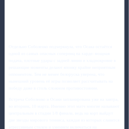
Отдельно Соболенко подчеркнула, что Осака остаётся
одной из самых опасных соперниц на харде: мощная
подача, плотные удары с задней линии и хладнокровие в
решающие моменты делают японку крайне неприятным
оппонентом. Тем не менее белоруска уверена, что
нынешний уровень её игры позволяет рассчитывать на
победу даже в столь сложном противостоянии.
Встреча Соболенко и Осаки запланирована уже на завтра,
во вторник, 10 марта. Именно этот матч многие называют
центральным в стадии 1/8 финала, ведь на корт выйдут
две звезды мирового тенниса, каждая из которых славится
агрессивным стилем и умением включаться на