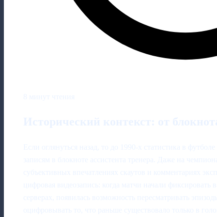
8 минут чтения
Исторический контекст: от блокнот
Если оглянуться назад, то до 1990‑х статистика в футбол
записям в блокноте ассистента тренера. Даже на чемпион
субъективных впечатлениях скаутов и комментариях экс
цифровая видеозапись: когда матчи начали фиксировать в
серверах, появилась возможность пересматривать эпизод
оцифровывать то, что раньше существовало только в голо