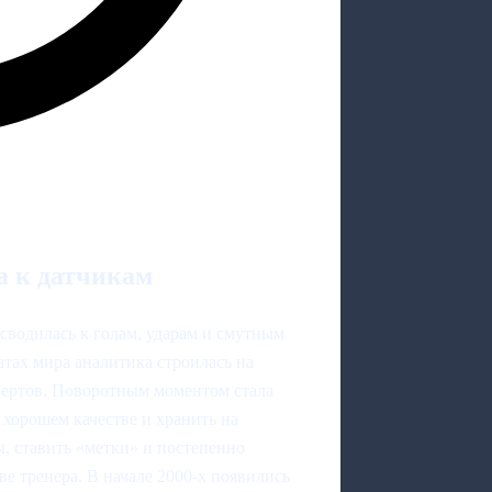
а к датчикам
е сводилась к голам, ударам и смутным
атах мира аналитика строилась на
пертов. Поворотным моментом стала
 хорошем качестве и хранить на
ы, ставить «метки» и постепенно
ве тренера. В начале 2000‑х появились