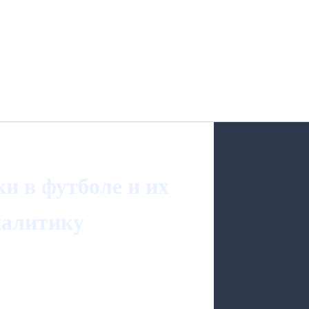
и в футболе и их
налитику