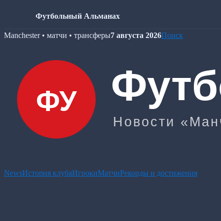
Футбольный Альманах
Skip
Manchester • матчи • трансферы
7 августа 2026
Поиск
to
content
News
История клуба
Игроки
Матчи
Рекорды и достижения