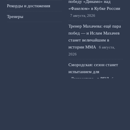
победу «Динамо» над
Рекорды и достижения
«Факелом» в Кубке России
7 августа, 2026
Тренеры
Тренер Махачева: ещё пара
побед — и Ислам Махачев
станет величайшим в
истории ММА
6 августа,
2026
Смородская: сезон станет
испытанием для
«Локомотива» в РПЛ
5
августа, 2026
УЕФА изменил систему
жёлтых карточек в
еврокубках: что изменится
для клубов и игроков
4
августа, 2026