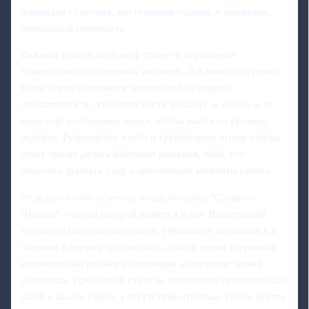
площадки - система, выстроенная годами, и коллектив,
привыкший побеждать.
Важным итогом плей-офф станет и переоценка
хоккеистами собственных амбиций. Для многих игроков
такие серии становятся лакмусовой бумажкой:
проявляются те, кто готов вести команду за собой, и те,
кому ещё необходимо время, чтобы выйти на уровень
лидеров. Руководству клуба и тренерскому штабу теперь
будет проще делать кадровые решения, видя, кто
способен держать удар в критические моменты сезона.
Отдельно стоит отметить вклад обороны "Салавата
Юлаева", частью которой является и сам Василевский.
Несмотря на серию без побед, уфимцы не посыпались в
обороне в первых трёх матчах, долгое время удерживая
минимальный разрыв и сдерживая атакующие звенья
соперника. Проблемой стало не количество пропущенных
шайб в начале серии, а отсутствие ответных голов: играть