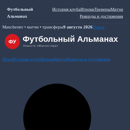
Футбольный
История клуба
Игроки
Тренеры
Матчи
Альманах
Рекорды и достижения
Skip
Manchester • матчи • трансферы
9 августа 2026
Поиск
to
content
News
История клуба
Игроки
Матчи
Рекорды и достижения