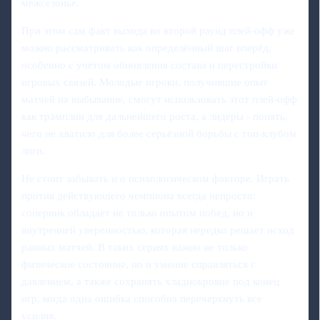
межсезонье.
При этом сам факт выхода во второй раунд плей-офф уже
можно рассматривать как определённый шаг вперёд,
особенно с учётом обновления состава и перестройки
игровых связей. Молодые игроки, получившие опыт
матчей на выбывание, смогут использовать этот плей-офф
как трамплин для дальнейшего роста, а лидеры - понять,
чего не хватило для более серьёзной борьбы с топ-клубом
лиги.
Не стоит забывать и о психологическом факторе. Играть
против действующего чемпиона всегда непросто:
соперник обладает не только опытом побед, но и
внутренней уверенностью, которая нередко решает исход
равных матчей. В таких сериях важно не только
физическое состояние, но и умение справляться с
давлением, а также сохранять хладнокровие под конец
игр, когда одна ошибка способна перечеркнуть все
усилия.