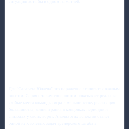
ситуацию хотя бы в одном из матчей.
Для "Салавата Юлаева" это поражение становится важным
опытом. Серия с таким соперником показывает реальные
слабые места команды: игра в меньшинстве, реализация
большинства, концентрация в концовках периодов и
эпизодах у своих ворот. Анализ этих аспектов станет
одной из ключевых задач тренерского штаба в