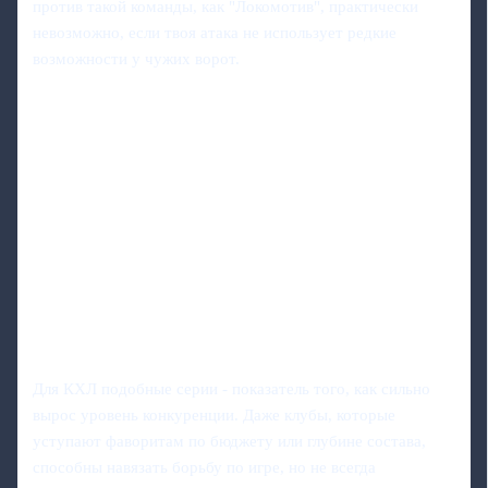
против такой команды, как "Локомотив", практически
невозможно, если твоя атака не использует редкие
возможности у чужих ворот.
Для КХЛ подобные серии - показатель того, как сильно
вырос уровень конкуренции. Даже клубы, которые
уступают фаворитам по бюджету или глубине состава,
способны навязать борьбу по игре, но не всегда