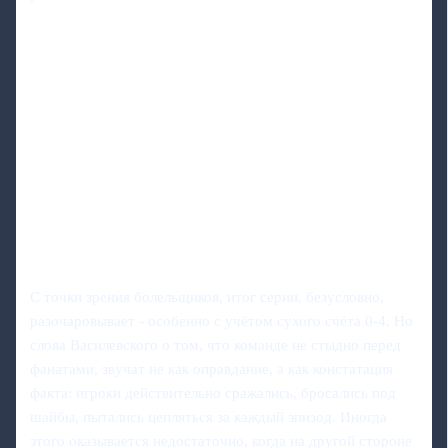
С точки зрения болельщиков, итог серии, безусловно,
разочаровывает - особенно с учётом сухого счёта 0-4. Но
слова Василевского о том, что команде не стыдно перед
фанатами, звучат не как оправдание, а как констатация
факта: игроки действительно сражались, бросались под
шайбы, пытались цепляться за каждый эпизод. Иногда
этого оказывается недостаточно, когда на другой стороне