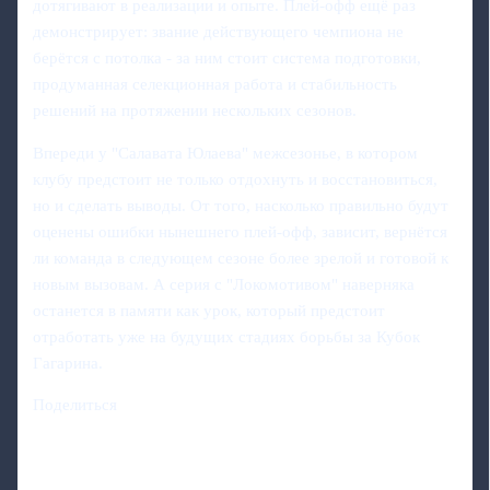
дотягивают в реализации и опыте. Плей-офф ещё раз
демонстрирует: звание действующего чемпиона не
берётся с потолка - за ним стоит система подготовки,
продуманная селекционная работа и стабильность
решений на протяжении нескольких сезонов.
Впереди у "Салавата Юлаева" межсезонье, в котором
клубу предстоит не только отдохнуть и восстановиться,
но и сделать выводы. От того, насколько правильно будут
оценены ошибки нынешнего плей-офф, зависит, вернётся
ли команда в следующем сезоне более зрелой и готовой к
новым вызовам. А серия с "Локомотивом" наверняка
останется в памяти как урок, который предстоит
отработать уже на будущих стадиях борьбы за Кубок
Гагарина.
Поделиться