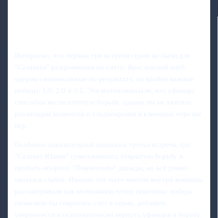
Интересно, что первые три встречи серии не были для
"Салавата" разгромными по счёту. Ярославский клуб
одержал минимальные по результату, но крайне важные
победы: 1:0, 2:0 и 3:2. Эти матчи показали, что уфимцы
способны вести плотную борьбу, однако им не хватило
реализации моментов и хладнокровия в ключевые отрезки
игр.
Особенно показательной оказалась третья встреча, где
"Салават Юлаев" сумел навязать открытую борьбу и
пробить оборону "Локомотива" дважды, но всё равно
оказался слабее. Именно тот матч многие внутри команды
рассматривали как возможную точку перелома: победа
позволила бы сократить счёт в серии, добавить
уверенности и психологически вернуть уфимцев в борьбу.