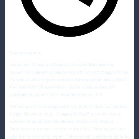
5 минут чтения
Защитник "Салавата Юлаева" Алексей Василевский
подвёл итог вылета уфимского клуба из розыгрыша Кубка
Гагарина после поражения во втором раунде плей-офф от
ярославского "Локомотива". Серия завершилась для
уфимцев досрочно и без единой победы - 0-4.
Решающим стал четвёртый матч, прошедший во вторник
в Уфе. На своём льду "Салават Юлаев" так и не сумел
навязать борьбу действующему обладателю Кубка
Гагарина и уступил с сухим счётом 0:4. Этот поражение
оформило итог всей серии: "Локомотив" уверенно прошёл