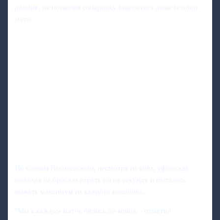
дальше, не позволив сопернику зацепиться даже за один
матч.
По словам Василевского, несмотря на счёт, уфимская
команда не бросала играть ни на секунду и пыталась
выжать максимум из каждого поединка.
"Мы в каждом матче бились до конца, - отметил