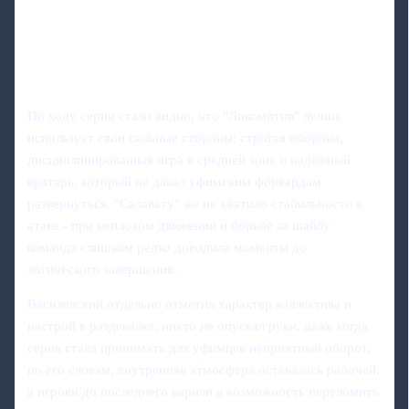
По ходу серии стало видно, что "Локомотив" лучше
использует свои сильные стороны: строгая оборона,
дисциплинированная игра в средней зоне и надёжный
вратарь, который не давал уфимским форвардам
развернуться. "Салавату" же не хватило стабильности в
атаке - при неплохом движении и борьбе за шайбу
команда слишком редко доводила моменты до
логического завершения.
Василевский отдельно отметил характер коллектива и
настрой в раздевалке: никто не опускал руки, даже когда
серия стала принимать для уфимцев неприятный оборот.
по его словам, внутренняя атмосфера оставалась рабочей,
а игроки до последнего верили в возможность переломить