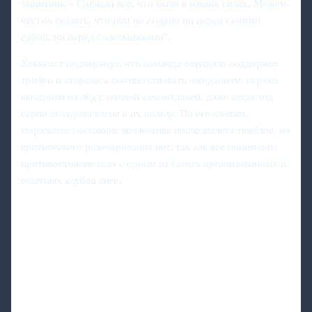
защитник. - Сделали всё, что было в наших силах. Можем
честно сказать, что нам не стыдно ни перед самими
собой, ни перед болельщиками".
Хоккеист подчеркнул, что команда ощущала поддержку
трибун и старалась соответствовать ожиданиям: игроки
выходили на лёд с полной самоотдачей, даже когда ход
серии складывался не в их пользу. По его словам,
моральное состояние коллектива после вылета тяжёлое, но
критического разочарования нет, так как все понимают:
противостояние шло с одним из самых организованных и
опытных клубов лиги.