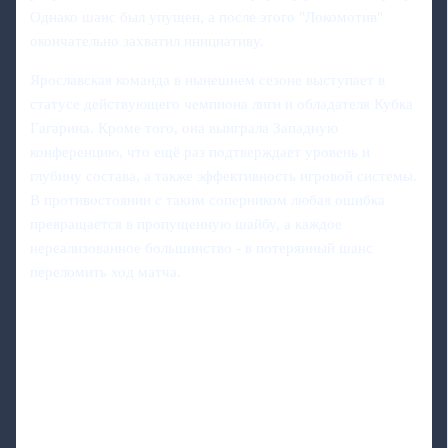
Однако шанс был упущен, а после этого "Локомотив"
окончательно захватил инициативу.
Ярославская команда в нынешнем сезоне выступает в
статусе действующего чемпиона лиги и обладателя Кубка
Гагарина. Кроме того, она выиграла Западную
конференцию, что ещё раз подтверждает уровень и
глубину состава, а также эффективность игровой системы.
В противостоянии с таким соперником любая ошибка
превращается в пропущенную шайбу, а каждое
нереализованное большинство - в потерянный шанс
переломить ход матча.