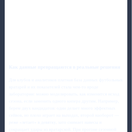
Как данные превращаются в реальные решения
Для клубов и аналитиков платная база данных футбольных
вратарей и их показателей стала чем-то вроде
лаборатории: можно моделировать, как изменится исход
сезона, если заменить одного кипера другим. Например,
берем двух кандидатов: один делает много эффектных
сейвов, но плохо играет на выходах, второй наоборот —
реже «летает» в девятку, зато снимает навесы и
сокращает удары из вратарской. При прогоне сезонной