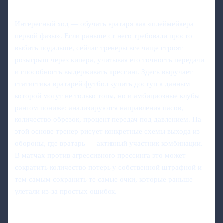
Интересный ход — обучать вратаря как «плеймейкера
первой фазы». Если раньше от него требовали просто
выбить подальше, сейчас тренеры все чаще строят
розыгрыш через кипера, учитывая его точность передачи
и способность выдерживать прессинг. Здесь выручает
статистика вратарей футбол купить доступ к данным
которой могут не только топы, но и амбициозные клубы
рангом пониже: анализируются направления пасов,
количество обрезок, процент передач под давлением. На
этой основе тренер рисует конкретные схемы выхода из
обороны, где вратарь — активный участник комбинации.
В матчах против агрессивного прессинга это может
сократить количество потерь у собственной штрафной и
тем самым сохранить те самые очки, которые раньше
улетали из-за простых ошибок.