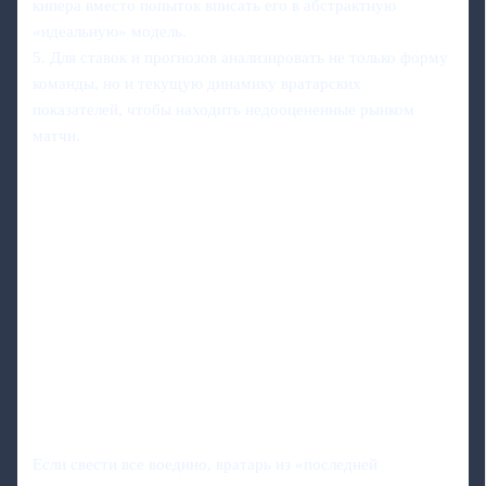
кипера вместо попыток вписать его в абстрактную
«идеальную» модель.
5. Для ставок и прогнозов анализировать не только форму
команды, но и текущую динамику вратарских
показателей, чтобы находить недооцененные рынком
матчи.
Если свести все воедино, вратарь из «последней