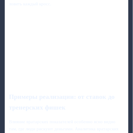
ловить каждый кросс.
Примеры реализации: от ставок до
тренерских фишек
Влияние вратарских показателей особенно ясно видно
там, где люди рискуют деньгами. Аналитика вратарских