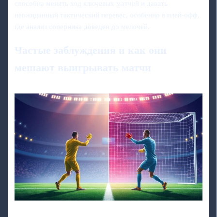
способна менять ход ключевых матчей и давать
неожиданный тактический перевес, особенно в плей-офф,
где анализ соперника доведен до мелочей.
Частые заблуждения и как они
мешают выигрывать матчи