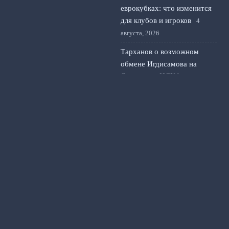
еврокубках: что изменится
для клубов и игроков
4
августа, 2026
Тарханов о возможном
обмене Игдисамова на
Слуцкого в ЦСКА
3 августа,
2026
© 2026 Футбольный Альманах
Новости «Манчестера»
News
Игроки
История клуба
Матчи