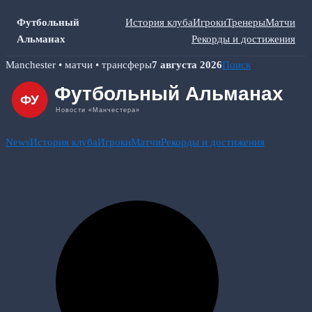
Футбольный
История клуба
Игроки
Тренеры
Матчи
Альманах
Рекорды и достижения
Skip
Manchester • матчи • трансферы
7 августа 2026
Поиск
to
content
News
История клуба
Игроки
Матчи
Рекорды и достижения