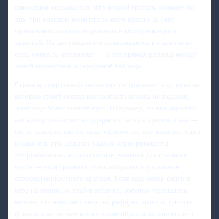
симуляции оказывается, что второй вратарь снимает по
два–три опасных момента за матч просто за счет
правильного позиционирования и коммуникации с
защитой. На дистанции это превращается в плюс пять–
семь очков за чемпионат — а это прямая разница между
зоной еврокубков и серединой таблицы.
Сервисы спортивной аналитики по вратарям подписка на
которые стоит иногда как зарплата игрока молодежки,
дают еще более тонкий срез. Например, можно оценить,
как кипер реагирует на удары после прострелов, а как —
после навесов, где он чаще ошибается: при выходах один
в один или при дальних ударах через рикошеты.
Нетривиальное, но практичное решение для среднего
клуба — подстраивать стиль обороны под сильные
стороны конкретного вратаря. Если ваш кипер силен в
игре на линии, но слаб в воздухе, логично уменьшать
количество навесов в свою штрафную, выше встречать
фланги, а не загонять всех в «автобус» и заставлять его