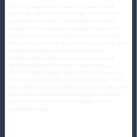
Первое популярное заблуждение: «Главное — сухие
матчи». На самом деле один «сухарь» на фоне восьми
ударов издали и другой — после двадцати ударов из
штрафной — это две разные вселенные. Без доступа к
расширенным данным, которые предоставляет платная
база данных футбольных вратарей и их показателей, легко
переоценить кипера, за которым просто стоит
железобетонная оборона. Так рождаются ошибки на
трансферном рынке: клуб берет «героя» сезона, а в
другой системе координат он начинает пропускать все,
что летит чуть выше пояса. Заблуждение второе: «Опыт
важнее формы». Вратари действительно позже выходят на
пик, но если текущие показатели по сейвам и xG сильно
просели, надеяться только на биографию — путь к
потерянным очкам.