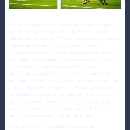
Еще лет двадцать назад обсуждение влияния вратарских
показателей на исход матчей сводилось к паре фраз:
«вытащил» или «зевнул». В протокол попадали максимум
сейвы и пропущенные мячи, а остальное терялось.
Серьезная статистика вратарей начала формироваться,
когда клубы стали оцифровывать каждый удар, каждое
касание и каждый выход из ворот. Появилась
профессиональная футбольная статистика вратарей,
хранящая xG, PSxG и даже данные по позиционированию
корпуса. Именно тогда тренеры заметили: два кипера с
одинаковым числом пропущенных мячей могут иметь
радикально разное влияние на игру — один живет на
ленточке, другой управляет всей штрафной. И это
напрямую отражается на турнирной таблице.
Со временем к делу подключились компании,