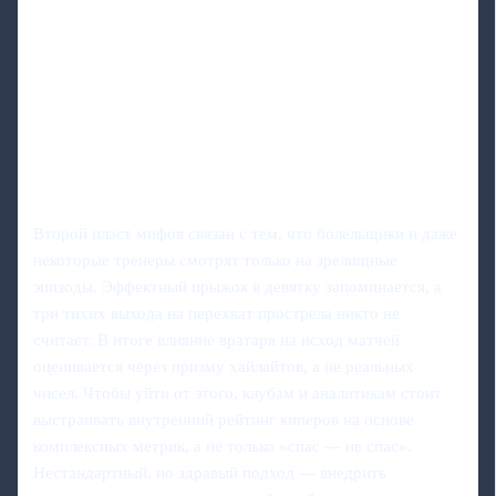
Второй пласт мифов связан с тем, что болельщики и даже
некоторые тренеры смотрят только на зрелищные
эпизоды. Эффектный прыжок в девятку запоминается, а
три тихих выхода на перехват прострела никто не
считает. В итоге влияние вратаря на исход матчей
оценивается через призму хайлайтов, а не реальных
чисел. Чтобы уйти от этого, клубам и аналитикам стоит
выстраивать внутренний рейтинг киперов на основе
комплексных метрик, а не только «спас — не спас».
Нестандартный, но здравый подход — внедрить