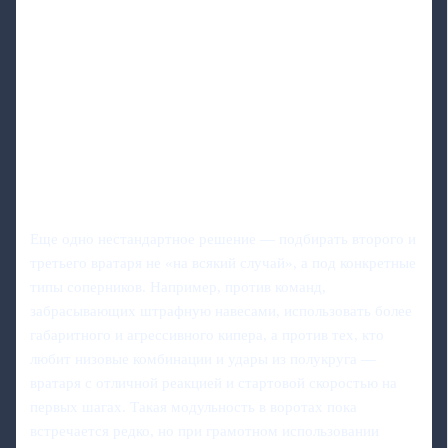
Еще одно нестандартное решение — подбирать второго и
третьего вратаря не «на всякий случай», а под конкретные
типы соперников. Например, против команд,
забрасывающих штрафную навесами, использовать более
габаритного и агрессивного кипера, а против тех, кто
любит низовые комбинации и удары из полукруга —
вратаря с отличной реакцией и стартовой скоростью на
первых шагах. Такая модульность в воротах пока
встречается редко, но при грамотном использовании