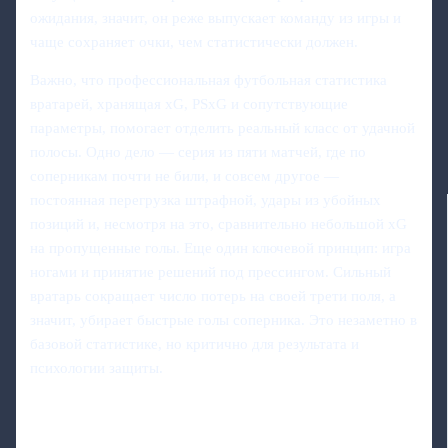
ожидания, значит, он реже выпускает команду из игры и
чаще сохраняет очки, чем статистически должен.
Важно, что профессиональная футбольная статистика
вратарей, хранящая xG, PSxG и сопутствующие
параметры, помогает отделить реальный класс от удачной
полосы. Одно дело — серия из пяти матчей, где по
соперникам почти не били, и совсем другое —
постоянная перегрузка штрафной, удары из убойных
позиций и, несмотря на это, сравнительно небольшой xG
на пропущенные голы. Еще один ключевой принцип: игра
ногами и принятие решений под прессингом. Сильный
вратарь сокращает число потерь на своей трети поля, а
значит, убирает быстрые голы соперника. Это незаметно в
базовой статистике, но критично для результата и
психологии защиты.