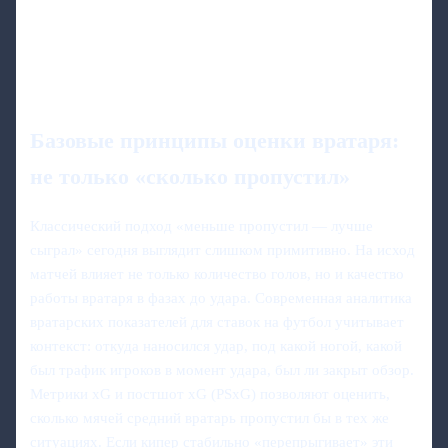
Базовые принципы оценки вратаря:
не только «сколько пропустил»
Классический подход «меньше пропустил — лучше
сыграл» сегодня выглядит слишком примитивно. На исход
матчей влияет не только количество голов, но и качество
работы вратаря в фазах до удара. Современная аналитика
вратарских показателей для ставок на футбол учитывает
контекст: откуда наносился удар, под какой ногой, какой
был трафик игроков в момент удара, был ли закрыт обзор.
Метрики xG и постшот xG (PSxG) позволяют оценить,
сколько мячей средний вратарь пропустил бы в тех же
ситуациях. Если кипер стабильно «перепрыгивает» эти