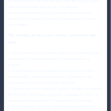
внутреннюю систему оценки действий вратаря по шкале
«предотвращенная опасность», где каждый
своевременный выход, подстраховка защитника или
грамотное построение стены при штрафном получают
свою цифру.
Что можно сделать уже сейчас: короткий чек-
лист
1. Начать учитывать контекст ударов по вашим воротам:
дистанцию, положение бьющего, наличие помех и
трафика.
2. Использовать хотя бы базовые метрики xG и PSxG,
чтобы понять, сколько ваш вратарь «добавляет» или
«отнимает» голов относительно среднего.
3. Присмотреться к сервисам, где есть профессиональная
футбольная статистика вратарей, хранящая xG, PSxG и
расширенные параметры по выходам и игре ногами.
4. Подстраивать структуру обороны под конкретного