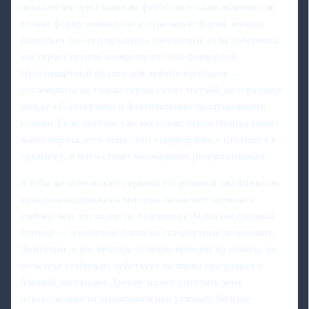
показателей для ставок на футбол все чаще включает не
только форму команд, но и отдельную форму кипера:
насколько он «перекрывает» ожидаемые голы соперника,
как играет против конкретного типа форвардов.
Нестандартный подход для любителей ставок —
отслеживать не только серию сухих матчей, но и разницу
между xG соперника и фактическими пропущенными
голами. Если вратарь уже несколько туров подряд тащит
выше нормы, есть шанс, что «перформанс» откатится к
среднему, и матч станет неожиданно результативным.
Клубы же используют сервисы спортивной аналитики по
вратарям подписка на которые позволяет заглянуть
глубже, чем это видно по телевизору. Один интересный
пример — изменение плана на стандартные положения.
Допустим, у вас вратарь отлично выходит на навесы, но
не всегда стабильно действует на линии при ударах с
близкой дистанции. Тренер может сместить зону
ответственности защитников при угловых: больше