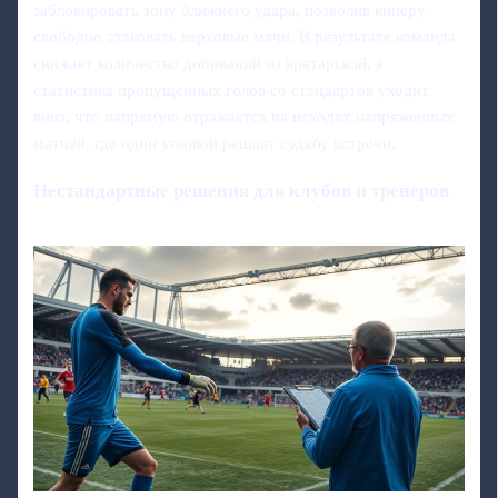
заблокировать зону ближнего удара, позволив киперу
свободно атаковать верховые мячи. В результате команда
снижает количество добиваний из вратарской, а
статистика пропущенных голов со стандартов уходит
вниз, что напрямую отражается на исходах напряженных
матчей, где один угловой решает судьбу встречи.
Нестандартные решения для клубов и тренеров