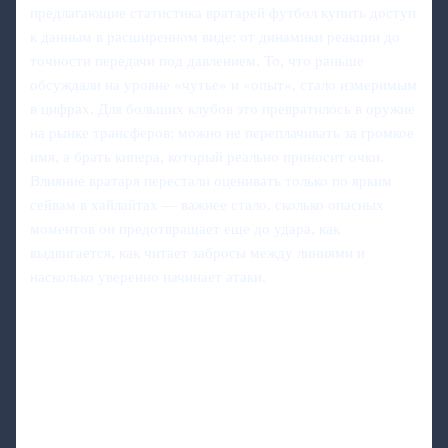
предлагающие статистика вратарей футбол купить доступ
к данным в расширенном виде: от динамики реакции до
точности передачи под давлением. То, что раньше
обсуждали на уровне «чутье» и «опыт», стало измеримым
в цифрах. Для больших клубов это превратилось в оружие
на рынке трансферов: можно не переплачивать за громкое
имя, а брать кипера, который реально приносит очки.
Влияние вратаря перестали оценивать только по ярким
сейвам в хайлайтах — важнее стало, сколько опасных
моментов он предотвращает еще до удара, как
выдвигается, как читает забросы между линиями и
насколько уверенно начинает атаки.