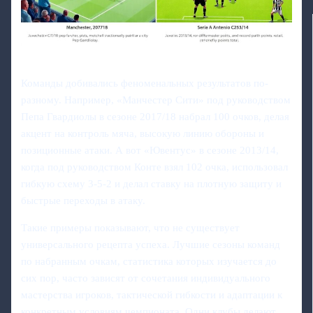
Команды добивались феноменальных результатов по-
разному. Например, «Манчестер Сити» под руководством
Пепа Гвардиолы в сезоне 2017/18 набрал 100 очков, делая
акцент на контроль мяча, высокую линию обороны и
позиционные атаки. А вот «Ювентус» в сезоне 2013/14,
когда под руководством Конте взял 102 очка, использовал
гибкую схему 3-5-2 и делал ставку на плотную защиту и
быстрые переходы в атаку.
Такие примеры показывают, что не существует
универсального рецепта успеха. Лучшие сезоны команд
по набранным очкам, статистика которых изучается до
сих пор, часто зависят от сочетания индивидуального
мастерства игроков, тактической гибкости и адаптации к
конкретным условиям чемпионата. Одни клубы делают