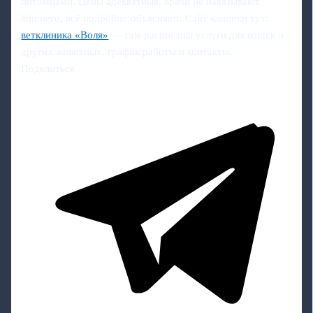
питомцами. Цены адекватные, врачи не навязывают
лишнего, всё подробно объясняют. Сайт клиники тут:
ветклиника «Воля»
— там расписаны услуги для кошек и
других животных, график работы и контакты.
Поделиться