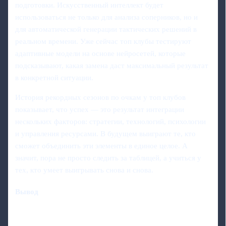
подготовки. Искусственный интеллект будет
использоваться не только для анализа соперников, но и
для автоматической генерации тактических решений в
реальном времени. Уже сейчас топ клубы тестируют
адаптивные модели на основе нейросетей, которые
подсказывают, какая замена даст максимальный результат
в конкретной ситуации.
История рекордных сезонов по очкам у топ клубов
показывает, что успех — это результат интеграции
нескольких факторов: стратегии, технологий, психологии
и управления ресурсами. В будущем выиграют те, кто
сможет объединить эти элементы в единое целое. А
значит, пора не просто следить за таблицей, а учиться у
тех, кто умеет выигрывать снова и снова.
Вывод