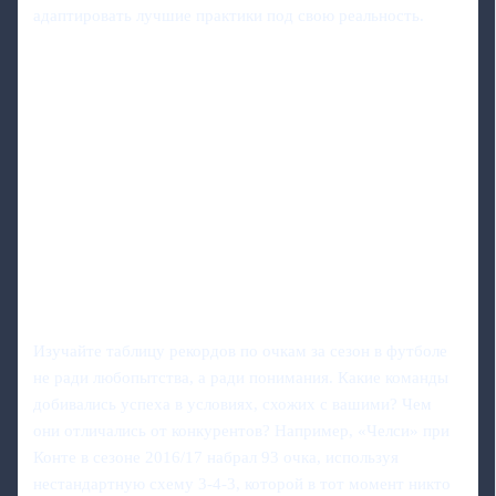
адаптировать лучшие практики под свою реальность.
Изучайте таблицу рекордов по очкам за сезон в футболе
не ради любопытства, а ради понимания. Какие команды
добивались успеха в условиях, схожих с вашими? Чем
они отличались от конкурентов? Например, «Челси» при
Конте в сезоне 2016/17 набрал 93 очка, используя
нестандартную схему 3-4-3, которой в тот момент никто