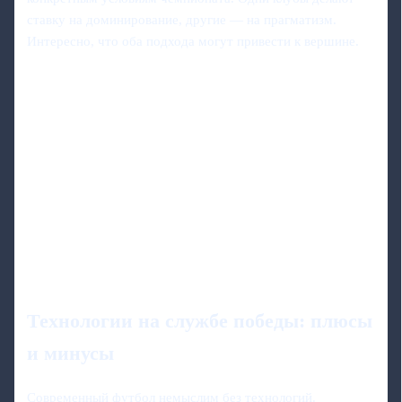
ставку на доминирование, другие — на прагматизм.
Интересно, что оба подхода могут привести к вершине.
Технологии на службе победы: плюсы
и минусы
Современный футбол немыслим без технологий.