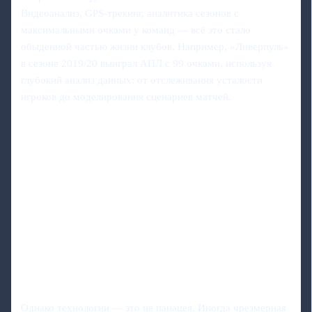
Видеоанализ, GPS-трекинг, аналитика сезонов с
максимальными очками у команд — всё это стало
обыденной частью жизни клубов. Например, «Ливерпуль»
в сезоне 2019/20 выиграл АПЛ с 99 очками, используя
глубокий анализ данных: от отслеживания усталости
игроков до моделирования сценариев матчей.
Однако технологии — это не панацея. Иногда чрезмерная