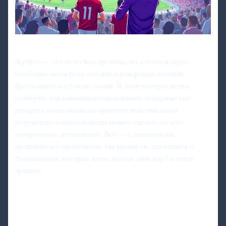
Футбол — это не только зрелище, но и точная наука.
Особенно когда речь заходит о рекордных сезонах
футбольных клубов по очкам. В этом материале мы
разберём, как команды устанавливают исторические
рекорды, какие подходы приносят максимальные
результаты, и какие выводы можно сделать из этих
невероятных достижений. Всё — с акцентом на
практическое применение для тренеров, аналитиков и
болельщиков, которые хотят видеть свой клуб в числе
лучших.