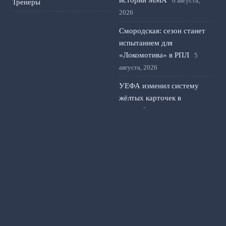
истории ММА
6 августа,
Тренеры
2026
Смородская: сезон станет
испытанием для
«Локомотива» в РПЛ
5
августа, 2026
УЕФА изменил систему
жёлтых карточек в
еврокубках: что изменится
для клубов и игроков
4
августа, 2026
Тарханов о возможном
обмене Игдисамова на
Слуцкого в ЦСКА
3 августа,
2026
© 2026 Футбольный Альманах
Новости «Манчестера»