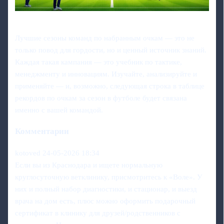
Лучшие сезоны команд по набранным очкам — это не
только повод для гордости, но и ценный источник знаний.
Каждая такая кампания — это учебник по тактике,
менеджменту и инновациям. Изучайте, анализируйте и
применяйте — и, возможно, следующая строка в таблице
рекордов по очкам за сезон в футболе будет связана
именно с вашей командой.
Комментарии
kotoved
24-05-2026 18:34
Если вы из Краснодара и ищете нормальную
круглосуточную ветклинику, присмотритесь к «Воле». У
них и полный набор диагностики, и стационар, и выезд
врача на дом есть, плюс можно оформить подарочный
сертификат в клинику для друзей/родственников с