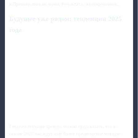
в Премьер-лиге не играл. Результат стал откровением.
Будущее уже рядом: тенденции 2025
года
Глядя на текущие тренды, можно предсказать, что в
сезоне 2025 нас ждут ещё более продвинутые методы