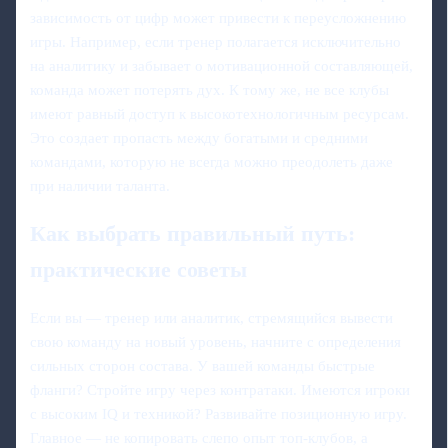
зависимость от цифр может привести к переусложнению
игры. Например, если тренер полагается исключительно
на аналитику и забывает о мотивационной составляющей,
команда может потерять дух. К тому же, не все клубы
имеют равный доступ к высокотехнологичным ресурсам.
Это создает пропасть между богатыми и средними
командами, которую не всегда можно преодолеть даже
при наличии таланта.
Как выбрать правильный путь:
практические советы
Если вы — тренер или аналитик, стремящийся вывести
свою команду на новый уровень, начните с определения
сильных сторон состава. У вашей команды быстрые
фланги? Стройте игру через контратаки. Имеются игроки
с высоким IQ и техникой? Развивайте позиционную игру.
Главное — не копировать слепо опыт топ-клубов, а