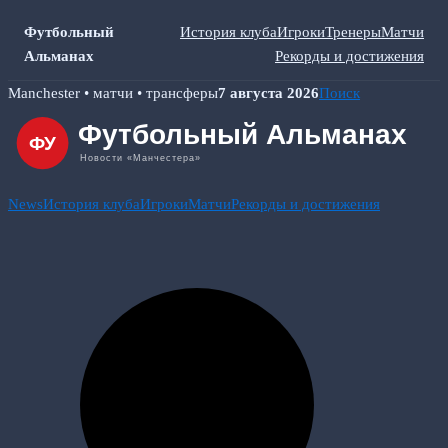
Футбольный
История клуба
Игроки
Тренеры
Матчи
Альманах
Рекорды и достижения
Skip
Manchester • матчи • трансферы
7 августа 2026
Поиск
to
content
News
История клуба
Игроки
Матчи
Рекорды и достижения