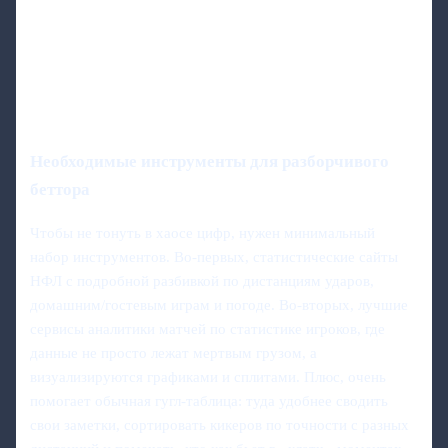
Необходимые инструменты для разборчивого
беттора
Чтобы не тонуть в хаосе цифр, нужен минимальный
набор инструментов. Во‑первых, статистические сайты
НФЛ с подробной разбивкой по дистанциям ударов,
домашним/гостевым играм и погоде. Во‑вторых, лучшие
сервисы аналитики матчей по статистике игроков, где
данные не просто лежат мертвым грузом, а
визуализируются графиками и сплитами. Плюс, очень
помогает обычная гугл-таблица: туда удобнее сводить
свои заметки, сортировать кикеров по точности с разных