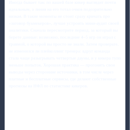
Иногда бывает так: по вашей базе кикер выглядит почти
идеальным, а линия на его тотал очков подозрительно
низкая. В такие моменты не стоит сразу кричать про
«заговор букмекеров», лучше устроить мини-аудит своей
аналитики. Сначала пересмотрите период, за который вы
берете данные: возможно, последние 4–5 игр он играл с
травмой, о которой вы просто не знали. Затем проверьте,
не изменился ли плейколлинг тренера: вдруг команда
стала чаще разыгрывать четвертые дауны, и у кикера тупо
меньше попыток. Хорошая практика — прогонять свои
выводы через сторонние источники, в том числе через
платные и бесплатные сервисы, где делают собственные
прогнозы на НФЛ по статистике кикеров.