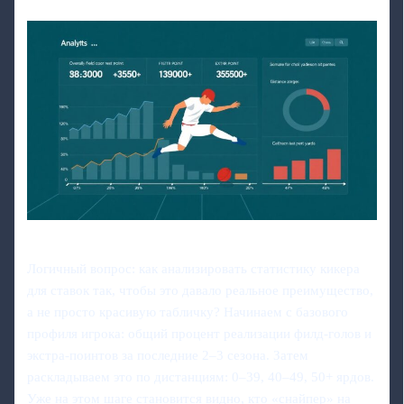
Логичный вопрос: как анализировать статистику кикера
для ставок так, чтобы это давало реальное преимущество,
а не просто красивую табличку? Начинаем с базового
профиля игрока: общий процент реализации филд-голов и
экстра-поинтов за последние 2–3 сезона. Затем
раскладываем это по дистанциям: 0–39, 40–49, 50+ ярдов.
Уже на этом шаге становится видно, кто «снайпер» на