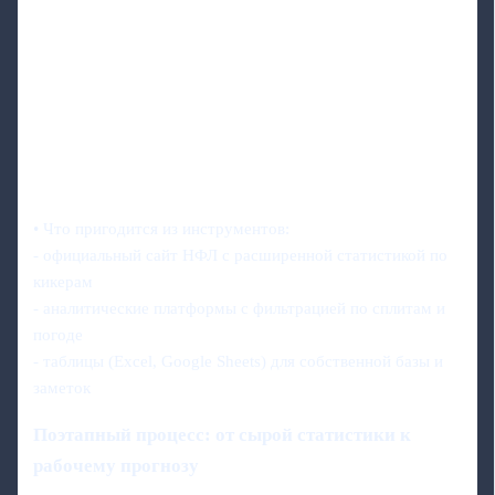
• Что пригодится из инструментов:
- официальный сайт НФЛ с расширенной статистикой по
кикерам
- аналитические платформы с фильтрацией по сплитам и
погоде
- таблицы (Excel, Google Sheets) для собственной базы и
заметок
Поэтапный процесс: от сырой статистики к
рабочему прогнозу