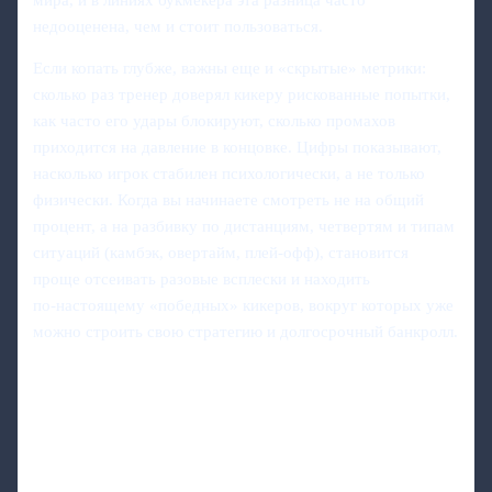
недооценена, чем и стоит пользоваться.
Если копать глубже, важны еще и «скрытые» метрики:
сколько раз тренер доверял кикеру рискованные попытки,
как часто его удары блокируют, сколько промахов
приходится на давление в концовке. Цифры показывают,
насколько игрок стабилен психологически, а не только
физически. Когда вы начинаете смотреть не на общий
процент, а на разбивку по дистанциям, четвертям и типам
ситуаций (камбэк, овертайм, плей-офф), становится
проще отсеивать разовые всплески и находить
по‑настоящему «победных» кикеров, вокруг которых уже
можно строить свою стратегию и долгосрочный банкролл.