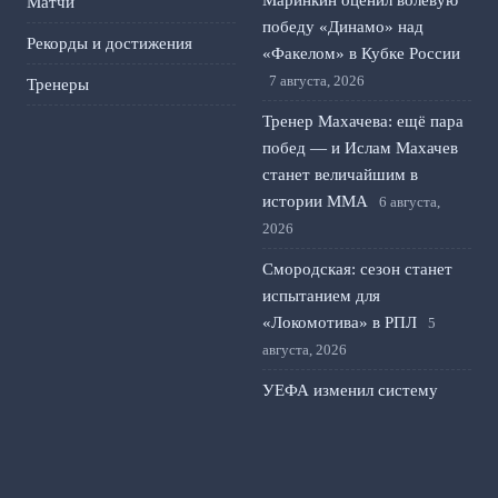
Маринкин оценил волевую
Матчи
победу «Динамо» над
Рекорды и достижения
«Факелом» в Кубке России
7 августа, 2026
Тренеры
Тренер Махачева: ещё пара
побед — и Ислам Махачев
станет величайшим в
истории ММА
6 августа,
2026
Смородская: сезон станет
испытанием для
«Локомотива» в РПЛ
5
августа, 2026
УЕФА изменил систему
жёлтых карточек в
еврокубках: что изменится
для клубов и игроков
4
августа, 2026