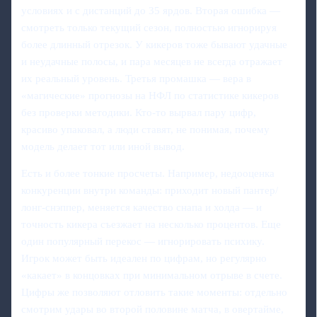
условиях и с дистанций до 35 ярдов. Вторая ошибка —
смотреть только текущий сезон, полностью игнорируя
более длинный отрезок. У кикеров тоже бывают удачные
и неудачные полосы, и пара месяцев не всегда отражает
их реальный уровень. Третья промашка — вера в
«магические» прогнозы на НФЛ по статистике кикеров
без проверки методики. Кто‑то вырвал пару цифр,
красиво упаковал, а люди ставят, не понимая, почему
модель делает тот или иной вывод.
Есть и более тонкие просчеты. Например, недооценка
конкуренции внутри команды: приходит новый пантер/
лонг-снэппер, меняется качество снапа и холда — и
точность кикера съезжает на несколько процентов. Еще
один популярный перекос — игнорировать психику.
Игрок может быть идеален по цифрам, но регулярно
«какает» в концовках при минимальном отрыве в счете.
Цифры же позволяют отловить такие моменты: отдельно
смотрим удары во второй половине матча, в овертайме,