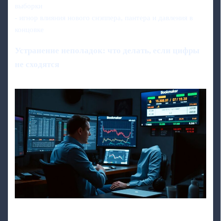
выборки
- игнор влияния нового снэппера, пантера и давления в
концовке
Устранение неполадок: что делать, если цифры
не сходятся