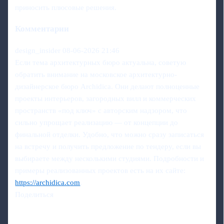
приносить плюсовые решения.
Комментарии
design_insider
08-06-2026 21:46
Если тема архитектурных бюро актуальна, советую
обратить внимание на московское архитектурно-
дизайнерское бюро Archidica. Они делают полноценные
проекты интерьеров, загородных вилл и коммерческих
пространств «под ключ» с авторским надзором, что
сильно упрощает реализацию — от концепции до
финальной отделки. Удобно, что можно сразу записаться
на встречу и получить предложение по тендеру, если вы
выбираете между несколькими студиями. Подробности и
примеры реализованных проектов есть на их сайте:
https://archidica.com
.
Поделиться