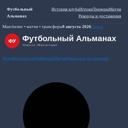
Футбольный
История клуба
Игроки
Тренеры
Матчи
Альманах
Рекорды и достижения
Skip
Manchester • матчи • трансферы
9 августа 2026
Поиск
to
content
News
История клуба
Игроки
Матчи
Рекорды и достижения