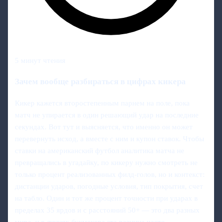
5 минут чтения
Зачем вообще разбираться в цифрах кикера
Кикер кажется второстепенным парнем на поле, пока
матч не упирается в один решающий удар на последние
секундах. Вот тут и выясняется, что именно он может
перевернуть исход, а вместе с ним и купон ставок. Чтобы
ставки на американский футбол аналитика матча не
превращались в угадайку, по кикеру нужно смотреть не
только процент реализованных филд-голов, но и контекст:
дистанции ударов, погодные условия, тип покрытия, счет
на табло. Один и тот же процент точности при ударах в
пределах 35 ярдов и с расстояний 50+ — это два разных
мира, и в линиях букмекера эта разница часто