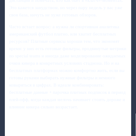
дистанций и помечать, кто как бьет в «клатч»-моментах.
Это кажется занудством, но через пару недель у вас уже
своя база, ничуть не хуже готовых обзоров.
Часто встает вопрос: а нужна ли спортивная аналитика
американский футбол платно, или хватит бесплатных
ресурсов? Платные сервисы хороши тем, что экономят
время: у них есть готовые фильтры, продвинутые метрики
по special teams и иногда даже моделирование ожидаемых
очков кикера в конкретных условиях стадиона. Но и на
бесплатных платформах можно комфортно жить, если вы
готовы руками выбирать нужные фильтры и немного
ковыряться в цифрах. В идеале комбинировать:
бесплатные данные + парочка платных подписок в период
плей-офф, когда каждая мелочь начинает стоить дороже и
влияние кикера сильно возрастает.