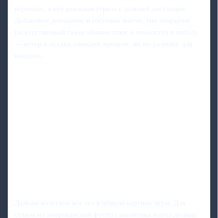
коротких, а кто реальная угроза с дальней дистанции.
Добавляем домашние и гостевые матчи, тип покрытия
(искусственный газон обычно плюс к точности) и погоду
— ветер и осадки снижают процент, но по‑разному для
каждого.
Дальше вплетаем все это в общую картину игры. Для
ставок на американский футбол аналитика матча должна