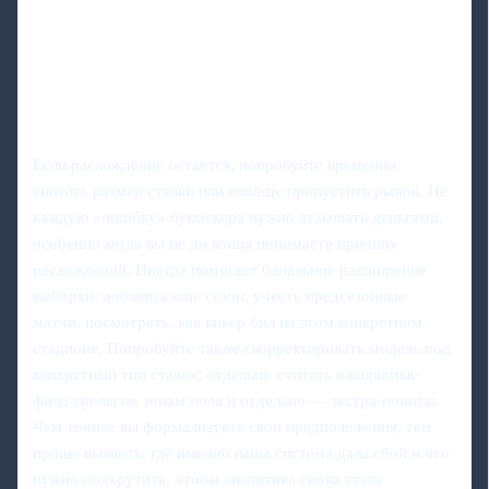
Если расхождение остается, попробуйте временно
снизить размер ставки или вообще пропустить рынок. Не
каждую «ошибку» букмекера нужно атаковать деньгами,
особенно когда вы не до конца понимаете причину
расхождений. Иногда помогает банальное расширение
выборки: добавить еще сезон, учесть предсезонные
матчи, посмотреть, как кикер бил на этом конкретном
стадионе. Попробуйте также скорректировать модель под
конкретный тип ставок: отдельно считать ожидаемые
филд-гролы по зонам поля и отдельно — экстра-поинты.
Чем точнее вы формализуете свои предположения, тем
проще выявить, где именно ваша система дала сбой и что
нужно подкрутить, чтобы аналитика снова стала