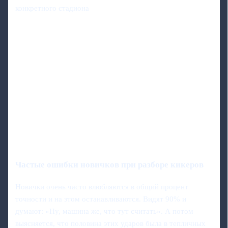
конкретного стадиона
Частые ошибки новичков при разборе кикеров
Новички очень часто влюбляются в общий процент
точности и на этом останавливаются. Видят 90% и
думают: «Ну, машина же, что тут считать». А потом
выясняется, что половина этих ударов была в тепличных