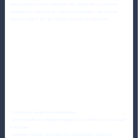
при разнице в одно владение. Не делая этого, многие
удивляются, почему их «железобетонные» экспрессы
ломает один и тот же парень из недели в неделю.
• Типичные ошибки начинающих:
- упор только на общий процент без контекста дистанций
и погоды
- доверие чужим моделям без понимания логики и